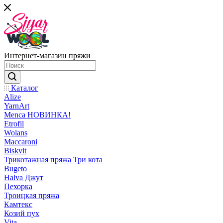
Интернет-магазин пряжи
Каталог
Alize
YarnArt
Menca НОВИНКА!
Etrofil
Wolans
Maccaroni
Biskvit
Трикотажная пряжа Три кота
Bugeto
Halva Джут
Пехорка
Троицкая пряжа
Камтекс
Козий пух
Vita