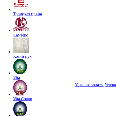
Троицкая пряжа
Камтекс
Козий пух
Vita
Условия оплаты
Услов
Vita Cotton