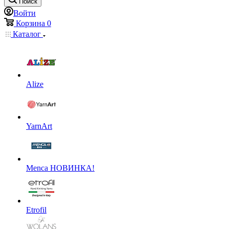
Поиск
Войти
Корзина
0
Каталог
Alize
YarnArt
Menca НОВИНКА!
Etrofil