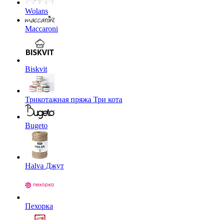
Wolans
Maccaroni
Biskvit
Трикотажная пряжа Три кота
Bugeto
Halva Джут
Пехорка