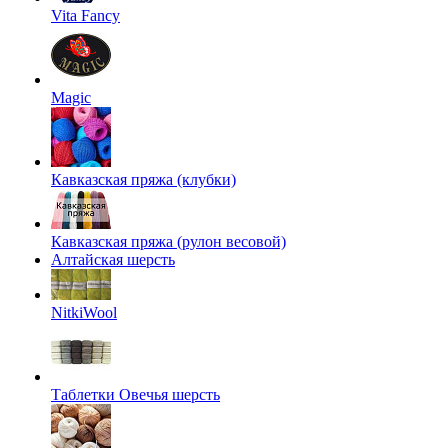
Vita Fancy
Magic
Кавказская пряжа (клубки)
Кавказская пряжа (рулон весовой)
Алтайская шерсть
NitkiWool
Таблетки Овечья шерсть