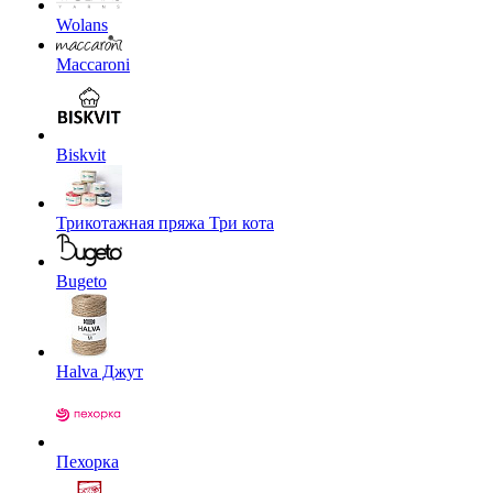
Wolans
Maccaroni
Biskvit
Трикотажная пряжа Три кота
Bugeto
Halva Джут
Пехорка