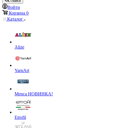
Поиск
Войти
Корзина
0
Каталог
Alize
YarnArt
Menca НОВИНКА!
Etrofil