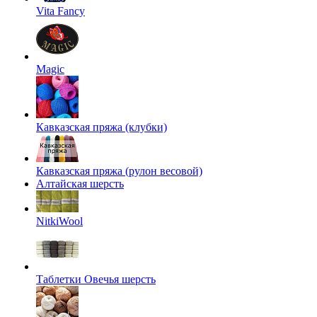
Vita Fancy
Magic
Кавказская пряжа (клубки)
Кавказская пряжа (рулон весовой)
Алтайская шерсть
NitkiWool
Таблетки Овечья шерсть