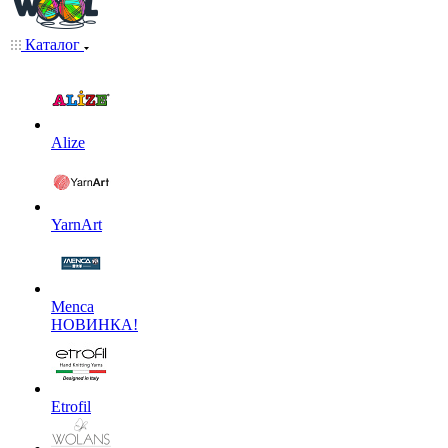
Каталог
Alize
YarnArt
Menca
НОВИНКА!
Etrofil