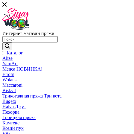
Интернет-магазин пряжи
Каталог
Alize
YarnArt
Menca НОВИНКА!
Etrofil
Wolans
Maccaroni
Biskvit
Трикотажная пряжа Три кота
Bugeto
Halva Джут
Пехорка
Троицкая пряжа
Камтекс
Козий пух
Vita