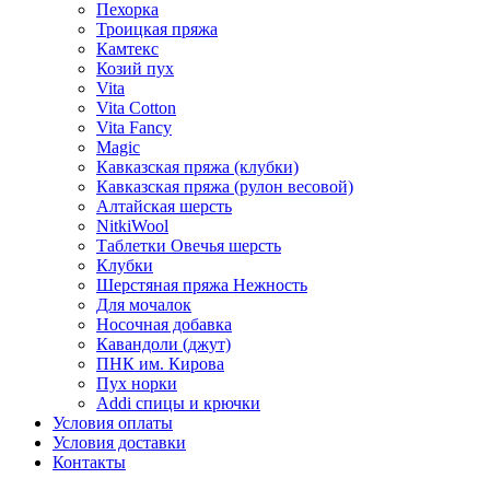
Пехорка
Троицкая пряжа
Камтекс
Козий пух
Vita
Vita Cotton
Vita Fancy
Magic
Кавказская пряжа (клубки)
Кавказская пряжа (рулон весовой)
Алтайская шерсть
NitkiWool
Таблетки Овечья шерсть
Клубки
Шерстяная пряжа Нежность
Для мочалок
Носочная добавка
Кавандоли (джут)
ПНК им. Кирова
Пух норки
Addi спицы и крючки
Условия оплаты
Условия доставки
Контакты