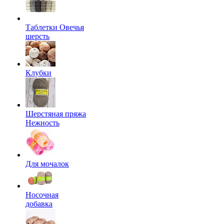
Таблетки Овечья
шерсть
Клубки
Шерстяная пряжа
Нежность
Для мочалок
Носочная
добавка