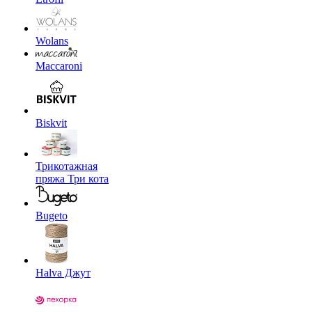
Wolans
Maccaroni
Biskvit
Трикотажная
пряжа Три кота
Bugeto
Halva Джут