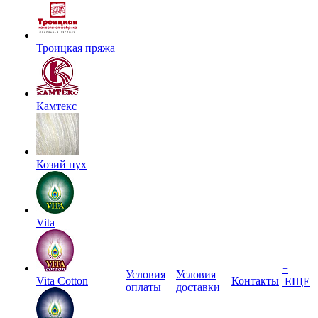
Троицкая пряжа
Камтекс
Козий пух
Vita
+
Условия
Условия
Vita Cotton
Контакты
ЕЩЕ
оплаты
доставки