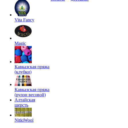
Vita Fancy
Magic
Кавказская пряжа
(клубки)
Кавказская пряжа
(рулон весовой)
Алтайская
шерсть
NitkiWool