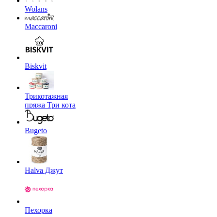
Wolans
Maccaroni
Biskvit
Трикотажная
пряжа Три кота
Bugeto
Halva Джут
Пехорка