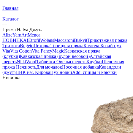
Главная
—
Каталог
—
Пряжа Halva Джут
Alize
YarnArt
Menca
НОВИНКА!
Etrofil
Wolans
Maccaroni
Biskvit
Трикотажная пряжа
Три кота
Bugeto
Пехорка
Троицкая пряжа
Камтекс
Козий пух
Vita
Vita Cotton
Vita Fancy
Magic
Кавказская пряжа
(клубки)
Кавказская пряжа (рулон весовой)
Алтайская
шерсть
NitkiWool
Таблетки Овечья шерсть
Клубки
Шерстяная
пряжа Нежность
Для мочалок
Носочная добавка
Кавандоли
(джут)
ПНК им. Кирова
Пух норки
Addi спицы и крючки
Новинка