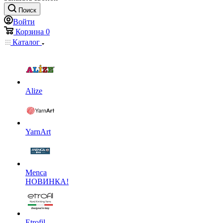
Поиск
Войти
Корзина
0
Каталог
Alize
YarnArt
Menca
НОВИНКА!
Etrofil