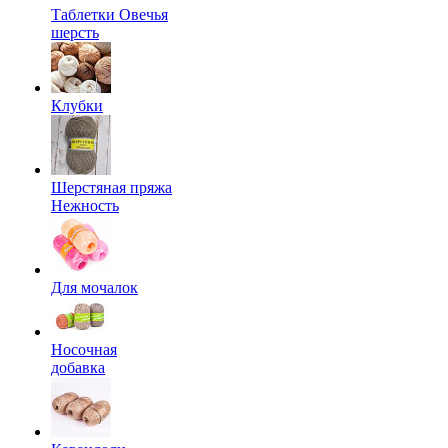
Таблетки Овечья
шерсть
Клубки
Шерстяная пряжа
Нежность
Для мочалок
Носочная
добавка