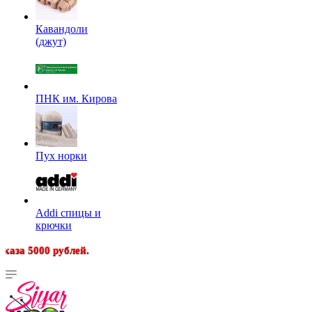
Кавандоли
(джут)
ПНК им. Кирова
Пух норки
Addi спицы и
крючки
лей.