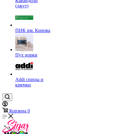
Кавандоли
(джут)
ПНК им. Кирова
Пух норки
Addi спицы и
крючки
Корзина
0