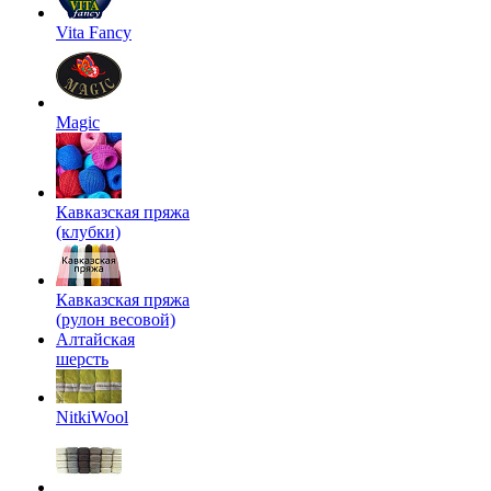
Vita Fancy
Magic
Кавказская пряжа
(клубки)
Кавказская пряжа
(рулон весовой)
Алтайская
шерсть
NitkiWool