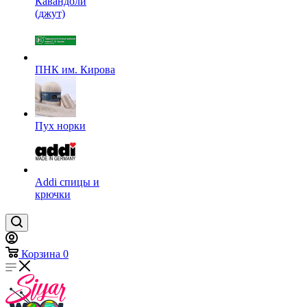
Кавандоли
(джут)
ПНК им. Кирова
Пух норки
Addi спицы и
крючки
Корзина
0