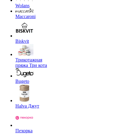
Wolans
Maccaroni
Biskvit
Трикотажная
пряжа Три кота
Bugeto
Halva Джут
Пехорка