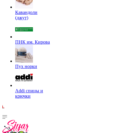
Кавандоли
(джут)
ПНК им. Кирова
Пух норки
Addi спицы и
крючки
Внимание