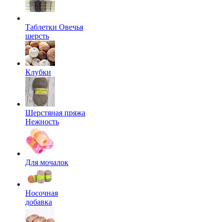
Таблетки Овечья
шерсть
Клубки
Шерстяная пряжа
Нежность
Для мочалок
Носочная
добавка