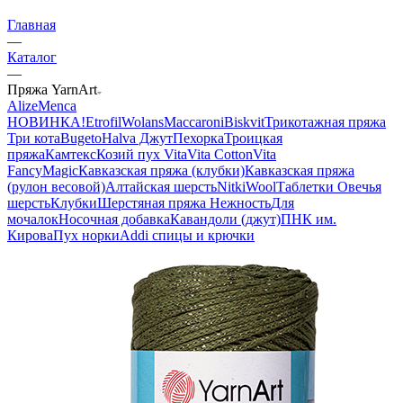
Главная
—
Каталог
—
Пряжа YarnArt
Alize
Menca
НОВИНКА!
Etrofil
Wolans
Maccaroni
Biskvit
Трикотажная пряжа
Три кота
Bugeto
Halva Джут
Пехорка
Троицкая
пряжа
Камтекс
Козий пух
Vita
Vita Cotton
Vita
Fancy
Magic
Кавказская пряжа (клубки)
Кавказская пряжа
(рулон весовой)
Алтайская шерсть
NitkiWool
Таблетки Овечья
шерсть
Клубки
Шерстяная пряжа Нежность
Для
мочалок
Носочная добавка
Кавандоли (джут)
ПНК им.
Кирова
Пух норки
Addi спицы и крючки