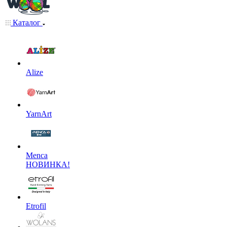
Каталог
Alize
YarnArt
Menca
НОВИНКА!
Etrofil