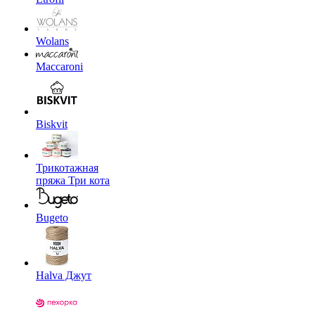
Wolans
Maccaroni
Biskvit
Трикотажная
пряжа Три кота
Bugeto
Halva Джут