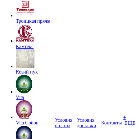
Троицкая пряжа
Камтекс
Козий пух
Vita
+
Условия
Условия
Vita Cotton
Контакты
ЕЩЕ
оплаты
доставки