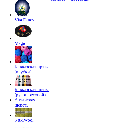
Vita Fancy
Magic
Кавказская пряжа
(клубки)
Кавказская пряжа
(рулон весовой)
Алтайская
шерсть
NitkiWool