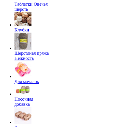
Таблетки Овечья
шерсть
Клубки
Шерстяная пряжа
Нежность
Для мочалок
Носочная
добавка