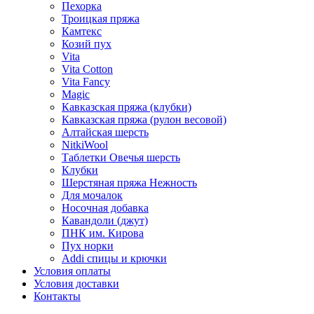
Пехорка
Троицкая пряжа
Камтекс
Козий пух
Vita
Vita Cotton
Vita Fancy
Magic
Кавказская пряжа (клубки)
Кавказская пряжа (рулон весовой)
Алтайская шерсть
NitkiWool
Таблетки Овечья шерсть
Клубки
Шерстяная пряжа Нежность
Для мочалок
Носочная добавка
Кавандоли (джут)
ПНК им. Кирова
Пух норки
Addi спицы и крючки
Условия оплаты
Условия доставки
Контакты