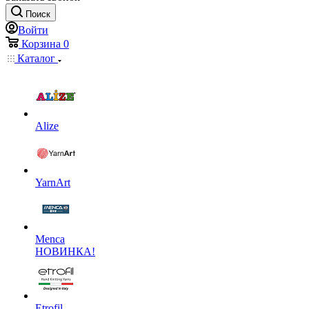
Поиск
Войти
Корзина
0
Каталог
Alize
YarnArt
Menca
НОВИНКА!
Etrofil