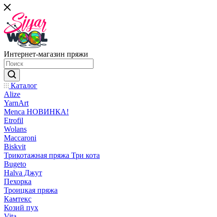
Интернет-магазин пряжи
Каталог
Alize
YarnArt
Menca НОВИНКА!
Etrofil
Wolans
Maccaroni
Biskvit
Трикотажная пряжа Три кота
Bugeto
Halva Джут
Пехорка
Троицкая пряжа
Камтекс
Козий пух
Vita