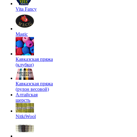
Vita Fancy
Magic
Кавказская пряжа
(клубки)
Кавказская пряжа
(рулон весовой)
Алтайская
шерсть
NitkiWool