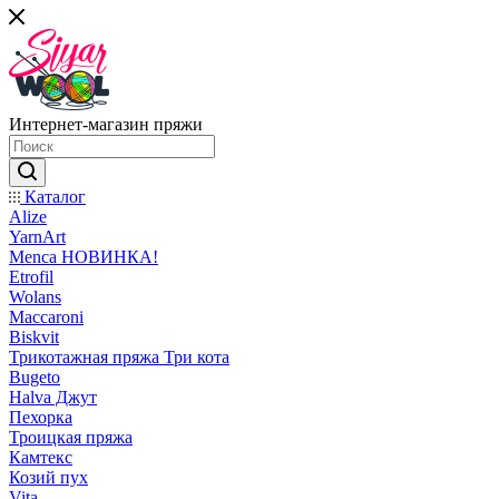
Интернет-магазин пряжи
Каталог
Alize
YarnArt
Menca НОВИНКА!
Etrofil
Wolans
Maccaroni
Biskvit
Трикотажная пряжа Три кота
Bugeto
Halva Джут
Пехорка
Троицкая пряжа
Камтекс
Козий пух
Vita