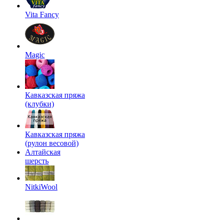
Vita Fancy
Magic
Кавказская пряжа
(клубки)
Кавказская пряжа
(рулон весовой)
Алтайская
шерсть
NitkiWool