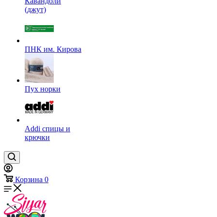
Кавандоли
(джут)
ПНК им. Кирова
Пух норки
Addi спицы и
крючки
Корзина
0