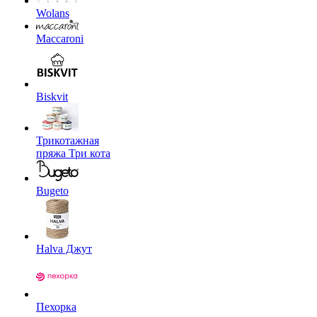
Wolans
Maccaroni
Biskvit
Трикотажная
пряжа Три кота
Bugeto
Halva Джут
Пехорка