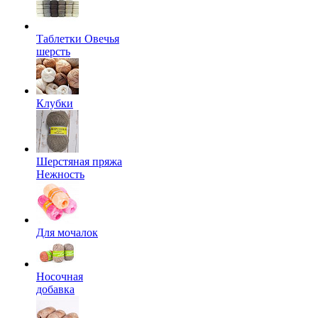
Таблетки Овечья
шерсть
Клубки
Шерстяная пряжа
Нежность
Для мочалок
Носочная
добавка