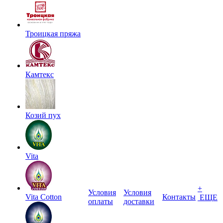
Троицкая пряжа
Камтекс
Козий пух
Vita
+
Условия
Условия
Vita Cotton
Контакты
ЕЩЕ
оплаты
доставки