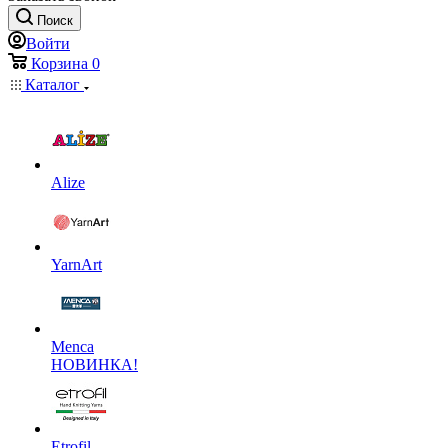
Поиск
Войти
Корзина
0
Каталог
Alize
YarnArt
Menca
НОВИНКА!
Etrofil