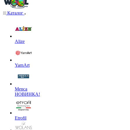
Каталог
Alize
YarnArt
Menca
НОВИНКА!
Etrofil