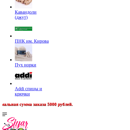
Кавандоли
(джут)
ПНК им. Кирова
Пух норки
Addi спицы и
крючки
сумма заказа 5000 рублей.