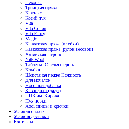
Пехорка
Троицкая пряжа
Камтекс
Козий пух
Vita
Vita Cotton
Vita Fancy
Magic
Кавказская пряжа (клубки)
Кавказская пряжа (рулон весовой)
Алтайская шерсть
NitkiWool
Таблетки Овечья шерсть
Клубки
Шерстяная пряжа Нежность
Для мочалок
Носочная добавка
Кавандоли (джут)
ПНК им. Кирова
Пух норки
Addi спицы и крючки
Условия оплаты
Условия доставки
Контакты