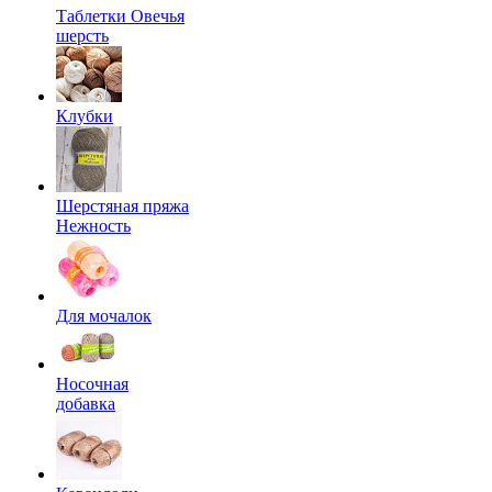
Таблетки Овечья
шерсть
Клубки
Шерстяная пряжа
Нежность
Для мочалок
Носочная
добавка