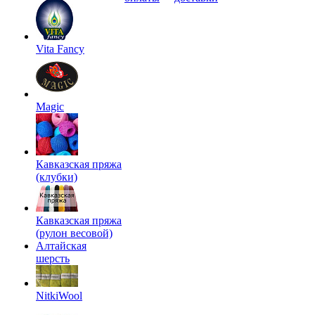
Vita Fancy
Magic
Кавказская пряжа
(клубки)
Кавказская пряжа
(рулон весовой)
Алтайская
шерсть
NitkiWool