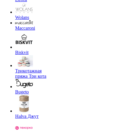
Wolans
Maccaroni
Biskvit
Трикотажная
пряжа Три кота
Bugeto
Halva Джут