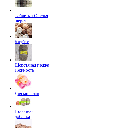
Таблетки Овечья
шерсть
Клубки
Шерстяная пряжа
Нежность
Для мочалок
Носочная
добавка