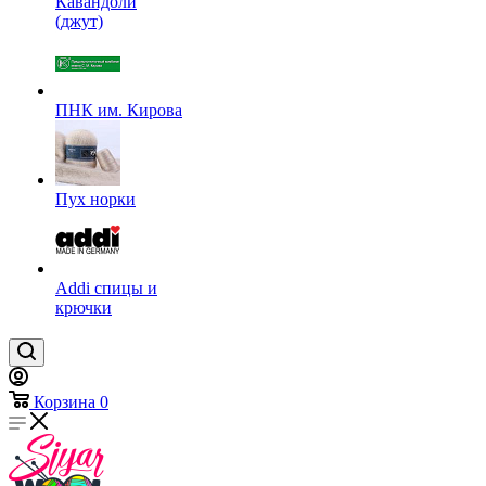
Кавандоли
(джут)
ПНК им. Кирова
Пух норки
Addi спицы и
крючки
Корзина
0