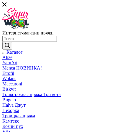
Интернет-магазин пряжи
Каталог
Alize
YarnArt
Menca НОВИНКА!
Etrofil
Wolans
Maccaroni
Biskvit
Трикотажная пряжа Три кота
Bugeto
Halva Джут
Пехорка
Троицкая пряжа
Камтекс
Козий пух
Vita