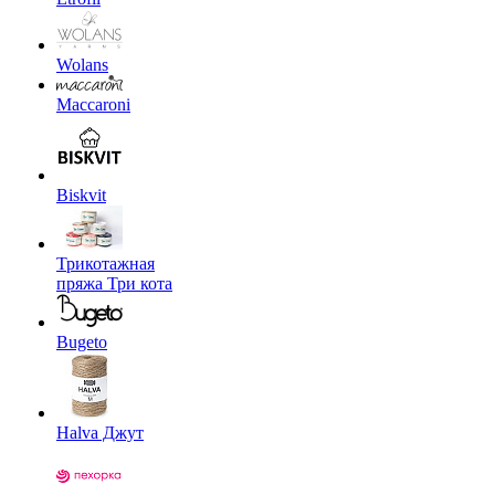
Wolans
Maccaroni
Biskvit
Трикотажная
пряжа Три кота
Bugeto
Halva Джут