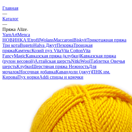
Главная
—
Каталог
—
Пряжа Alize
YarnArt
Menca
НОВИНКА!
Etrofil
Wolans
Maccaroni
Biskvit
Трикотажная пряжа
Три кота
Bugeto
Halva Джут
Пехорка
Троицкая
пряжа
Камтекс
Козий пух
Vita
Vita Cotton
Vita
Fancy
Magic
Кавказская пряжа (клубки)
Кавказская пряжа
(рулон весовой)
Алтайская шерсть
NitkiWool
Таблетки Овечья
шерсть
Клубки
Шерстяная пряжа Нежность
Для
мочалок
Носочная добавка
Кавандоли (джут)
ПНК им.
Кирова
Пух норки
Addi спицы и крючки