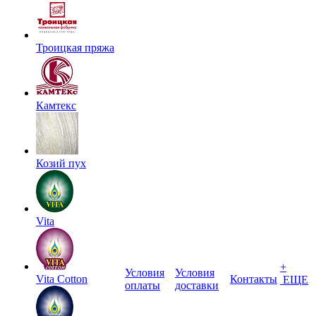
Троицкая пряжа
Камтекс
Козий пух
Vita
+
Условия
Условия
Vita Cotton
Контакты
ЕЩЕ
оплаты
доставки