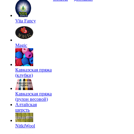
Vita Fancy
Magic
Кавказская пряжа
(клубки)
Кавказская пряжа
(рулон весовой)
Алтайская
шерсть
NitkiWool