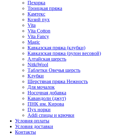
Пехорка
Троицкая пряжа
Камтекс
Козий пух
Vita
Vita Cotton
Vita Fancy
Magic
Кавказская пряжа (клубки)
Кавказская пряжа (рулон весовой)
Алтайская шерсть
NitkiWool
Таблетки Овечья шерсть
Клубки
Шерстяная пряжа Нежность
Для мочалок
Носочная добавка
Кавандоли (джут)
ПНК им. Кирова
Пух норки
Addi спицы и крючки
Условия оплаты
Условия доставки
Контакты