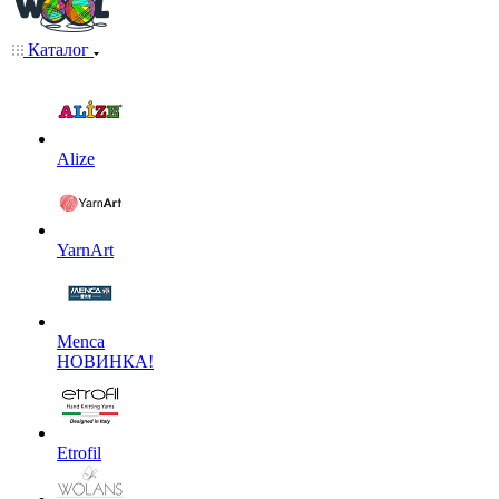
Каталог
Alize
YarnArt
Menca
НОВИНКА!
Etrofil