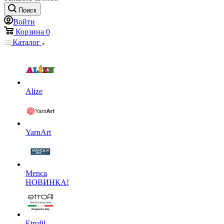
Поиск
Войти
Корзина
0
Каталог
Alize
YarnArt
Menca
НОВИНКА!
Etrofil