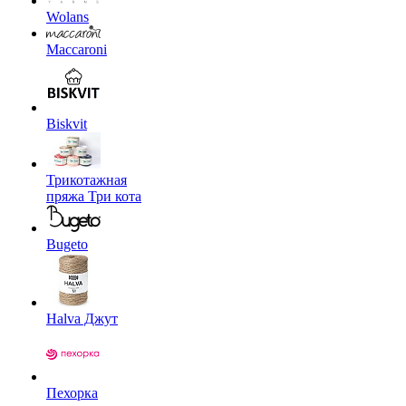
Wolans
Maccaroni
Biskvit
Трикотажная
пряжа Три кота
Bugeto
Halva Джут
Пехорка