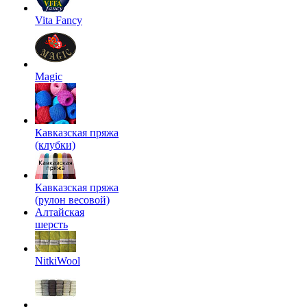
Vita Fancy
Magic
Кавказская пряжа
(клубки)
Кавказская пряжа
(рулон весовой)
Алтайская
шерсть
NitkiWool