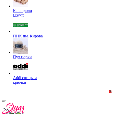
Кавандоли
(джут)
ПНК им. Кирова
Пух норки
Addi спицы и
крючки
Внимание! Минимальная