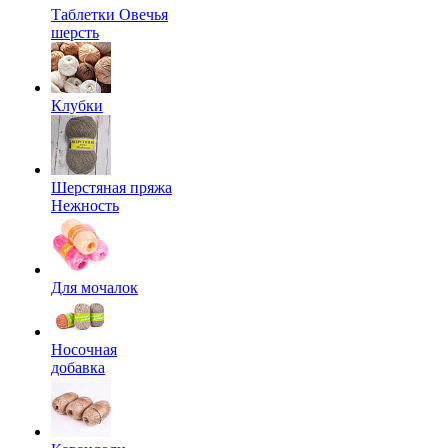
Таблетки Овечья
шерсть
Клубки
Шерстяная пряжа
Нежность
Для мочалок
Носочная
добавка