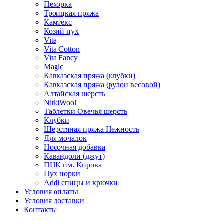
Пехорка
Троицкая пряжа
Камтекс
Козий пух
Vita
Vita Cotton
Vita Fancy
Magic
Кавказская пряжа (клубки)
Кавказская пряжа (рулон весовой)
Алтайская шерсть
NitkiWool
Таблетки Овечья шерсть
Клубки
Шерстяная пряжа Нежность
Для мочалок
Носочная добавка
Кавандоли (джут)
ПНК им. Кирова
Пух норки
Addi спицы и крючки
Условия оплаты
Условия доставки
Контакты