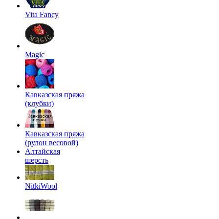
Vita Fancy
Magic
Кавказская пряжа
(клубки)
Кавказская пряжа
(рулон весовой)
Алтайская
шерсть
NitkiWool