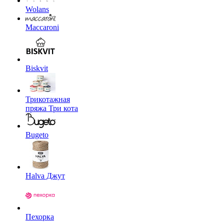
Wolans
Maccaroni
Biskvit
Трикотажная
пряжа Три кота
Bugeto
Halva Джут
Пехорка