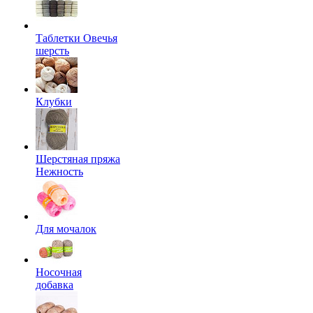
Таблетки Овечья
шерсть
Клубки
Шерстяная пряжа
Нежность
Для мочалок
Носочная
добавка