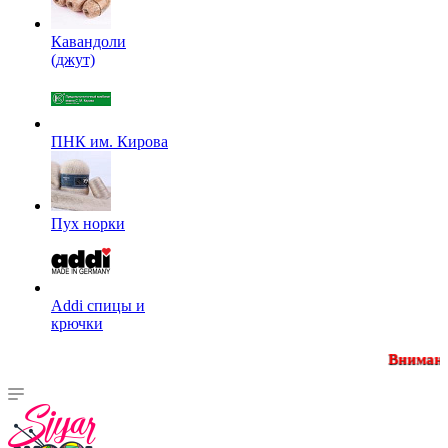
Кавандоли
(джут)
ПНК им. Кирова
Пух норки
Addi спицы и
крючки
Внимание! Минимальная су