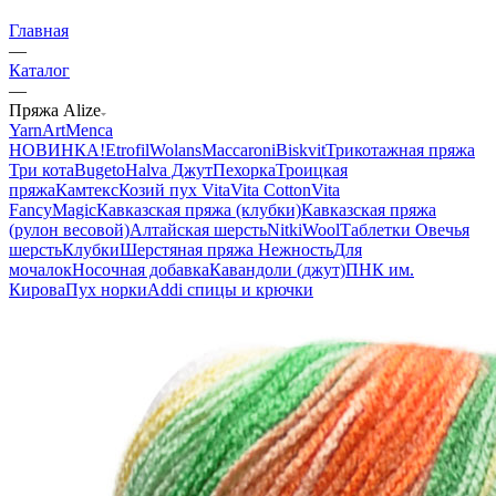
Главная
—
Каталог
—
Пряжа Alize
YarnArt
Menca
НОВИНКА!
Etrofil
Wolans
Maccaroni
Biskvit
Трикотажная пряжа
Три кота
Bugeto
Halva Джут
Пехорка
Троицкая
пряжа
Камтекс
Козий пух
Vita
Vita Cotton
Vita
Fancy
Magic
Кавказская пряжа (клубки)
Кавказская пряжа
(рулон весовой)
Алтайская шерсть
NitkiWool
Таблетки Овечья
шерсть
Клубки
Шерстяная пряжа Нежность
Для
мочалок
Носочная добавка
Кавандоли (джут)
ПНК им.
Кирова
Пух норки
Addi спицы и крючки