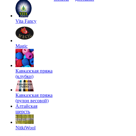
Vita Fancy
Magic
Кавказская пряжа
(клубки)
Кавказская пряжа
(рулон весовой)
Алтайская
шерсть
NitkiWool