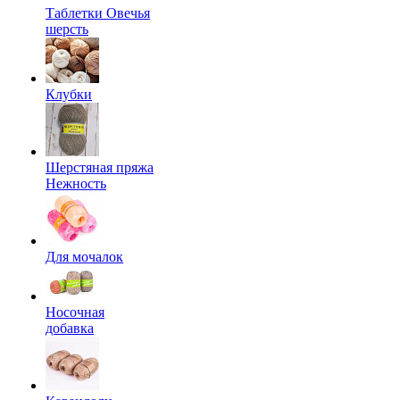
Таблетки Овечья
шерсть
Клубки
Шерстяная пряжа
Нежность
Для мочалок
Носочная
добавка