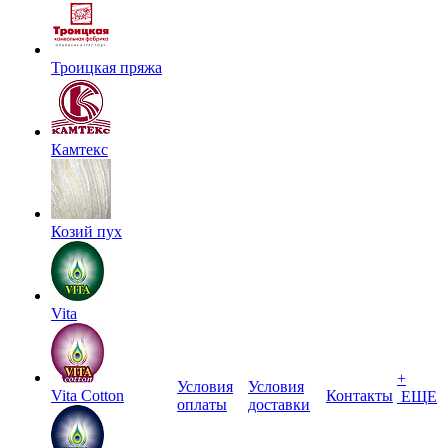
Троицкая пряжа
Камтекс
Козий пух
Vita
+
Условия
Условия
Vita Cotton
Контакты
ЕЩЕ
оплаты
доставки