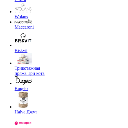
Wolans
Maccaroni
Biskvit
Трикотажная
пряжа Три кота
Bugeto
Halva Джут