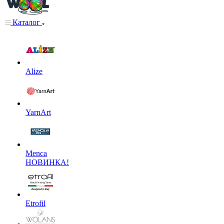
Каталог
Alize
YarnArt
Menca
НОВИНКА!
Etrofil