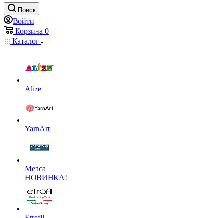
Поиск
Войти
Корзина
0
Каталог
Alize
YarnArt
Menca
НОВИНКА!
Etrofil