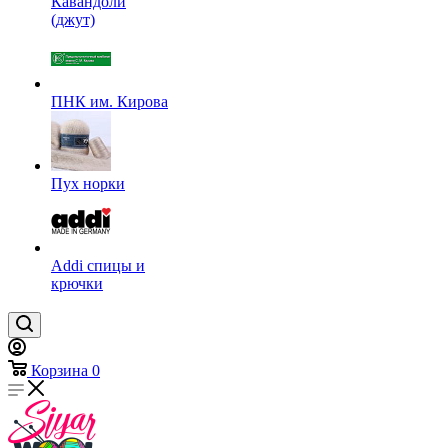
Кавандоли
(джут)
ПНК им. Кирова
Пух норки
Addi спицы и
крючки
Корзина
0