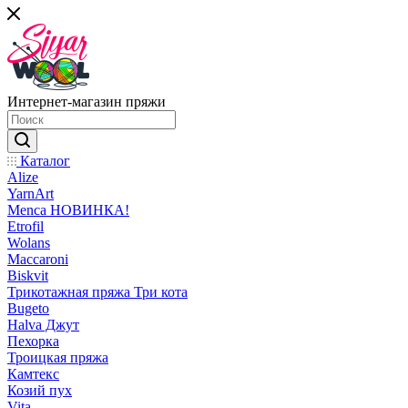
Интернет-магазин пряжи
Каталог
Alize
YarnArt
Menca НОВИНКА!
Etrofil
Wolans
Maccaroni
Biskvit
Трикотажная пряжа Три кота
Bugeto
Halva Джут
Пехорка
Троицкая пряжа
Камтекс
Козий пух
Vita