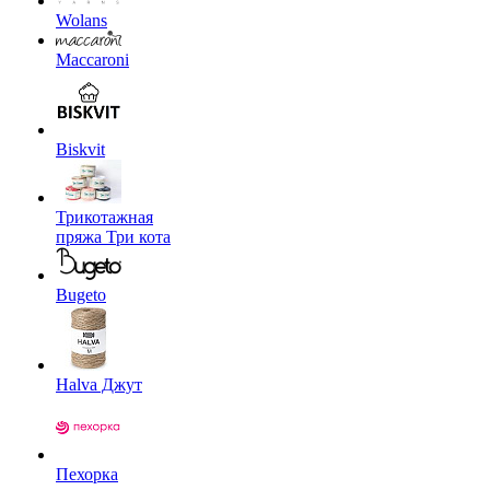
Wolans
Maccaroni
Biskvit
Трикотажная
пряжа Три кота
Bugeto
Halva Джут
Пехорка