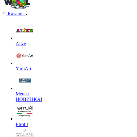
Каталог
Alize
YarnArt
Menca
НОВИНКА!
Etrofil