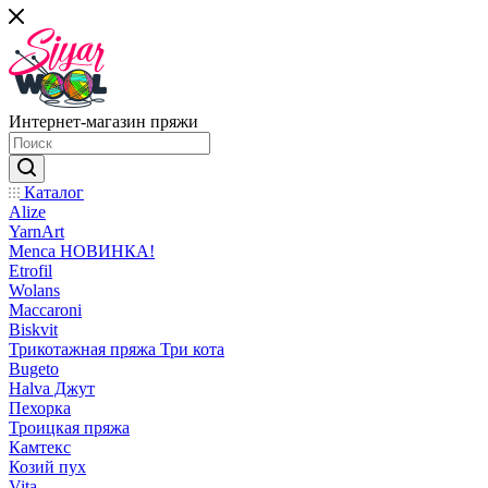
Интернет-магазин пряжи
Каталог
Alize
YarnArt
Menca НОВИНКА!
Etrofil
Wolans
Maccaroni
Biskvit
Трикотажная пряжа Три кота
Bugeto
Halva Джут
Пехорка
Троицкая пряжа
Камтекс
Козий пух
Vita