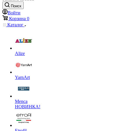
Поиск
Войти
Корзина
0
Каталог
Alize
YarnArt
Menca
НОВИНКА!
Etrofil