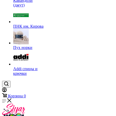
Кавандоли
(джут)
ПНК им. Кирова
Пух норки
Addi спицы и
крючки
Корзина
0