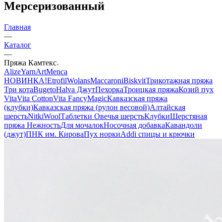
Мерсеризованный
Главная
—
Каталог
—
Пряжа Камтекс
Alize
YarnArt
Menca
НОВИНКА!
Etrofil
Wolans
Maccaroni
Biskvit
Трикотажная пряжа
Три кота
Bugeto
Halva Джут
Пехорка
Троицкая пряжа
Козий пух
Vita
Vita Cotton
Vita Fancy
Magic
Кавказская пряжа
(клубки)
Кавказская пряжа (рулон весовой)
Алтайская
шерсть
NitkiWool
Таблетки Овечья шерсть
Клубки
Шерстяная
пряжа Нежность
Для мочалок
Носочная добавка
Кавандоли
(джут)
ПНК им. Кирова
Пух норки
Addi спицы и крючки