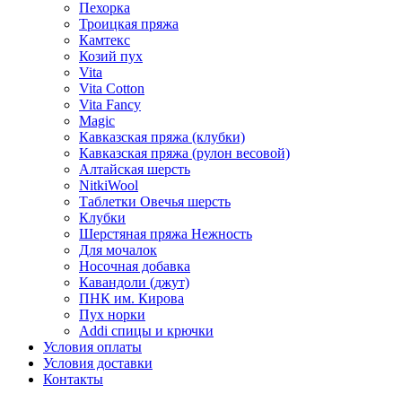
Пехорка
Троицкая пряжа
Камтекс
Козий пух
Vita
Vita Cotton
Vita Fancy
Magic
Кавказская пряжа (клубки)
Кавказская пряжа (рулон весовой)
Алтайская шерсть
NitkiWool
Таблетки Овечья шерсть
Клубки
Шерстяная пряжа Нежность
Для мочалок
Носочная добавка
Кавандоли (джут)
ПНК им. Кирова
Пух норки
Addi спицы и крючки
Условия оплаты
Условия доставки
Контакты