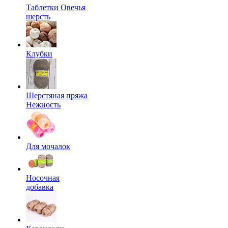
Таблетки Овечья
шерсть
Клубки
Шерстяная пряжа
Нежность
Для мочалок
Носочная
добавка