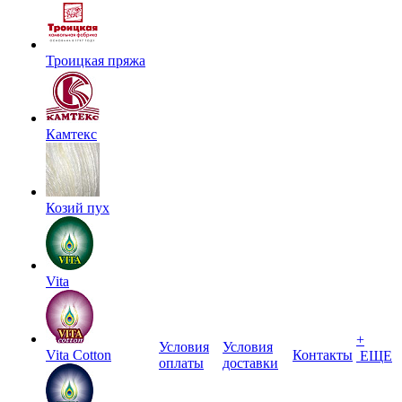
Троицкая пряжа
Камтекс
Козий пух
Vita
+
Условия
Условия
Vita Cotton
Контакты
ЕЩЕ
оплаты
доставки