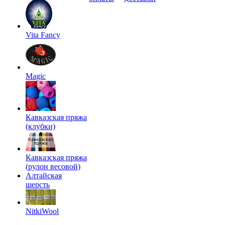
Vita Fancy
Magic
Кавказская пряжа
(клубки)
Кавказская пряжа
(рулон весовой)
Алтайская
шерсть
NitkiWool