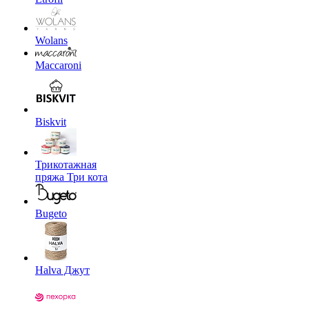
Wolans
Maccaroni
Biskvit
Трикотажная
пряжа Три кота
Bugeto
Halva Джут