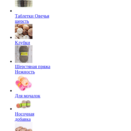
Таблетки Овечья
шерсть
Клубки
Шерстяная пряжа
Нежность
Для мочалок
Носочная
добавка