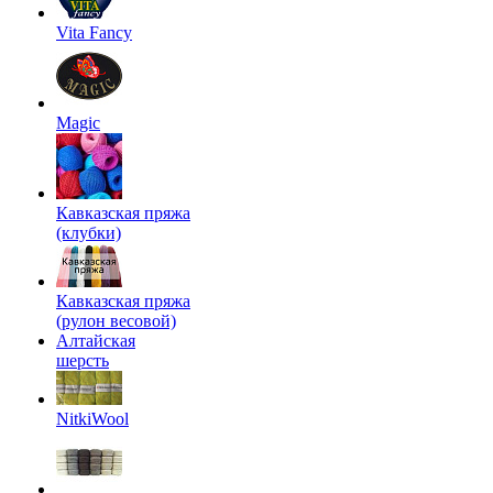
Vita Fancy
Magic
Кавказская пряжа
(клубки)
Кавказская пряжа
(рулон весовой)
Алтайская
шерсть
NitkiWool