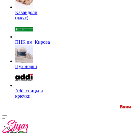
Кавандоли
(джут)
ПНК им. Кирова
Пух норки
Addi спицы и
крючки
Внимание! Минимальная