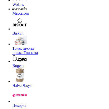
Wolans
Maccaroni
Biskvit
Трикотажная
пряжа Три кота
Bugeto
Halva Джут
Пехорка