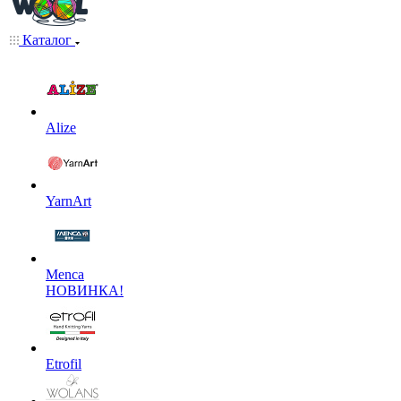
Каталог
Alize
YarnArt
Menca
НОВИНКА!
Etrofil