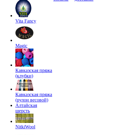
Vita Fancy
Magic
Кавказская пряжа
(клубки)
Кавказская пряжа
(рулон весовой)
Алтайская
шерсть
NitkiWool