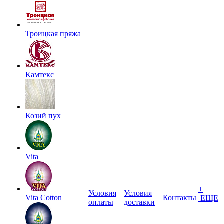
Троицкая пряжа
Камтекс
Козий пух
Vita
+
Условия
Условия
Vita Cotton
Контакты
ЕЩЕ
оплаты
доставки