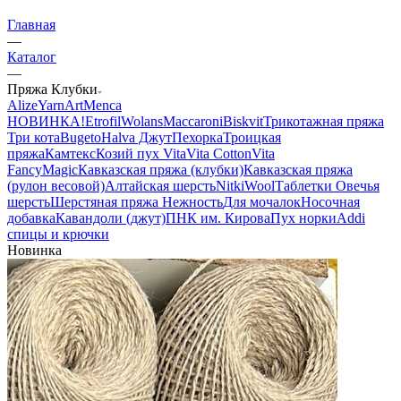
Главная
—
Каталог
—
Пряжа Клубки
Alize
YarnArt
Menca
НОВИНКА!
Etrofil
Wolans
Maccaroni
Biskvit
Трикотажная пряжа
Три кота
Bugeto
Halva Джут
Пехорка
Троицкая
пряжа
Камтекс
Козий пух
Vita
Vita Cotton
Vita
Fancy
Magic
Кавказская пряжа (клубки)
Кавказская пряжа
(рулон весовой)
Алтайская шерсть
NitkiWool
Таблетки Овечья
шерсть
Шерстяная пряжа Нежность
Для мочалок
Носочная
добавка
Кавандоли (джут)
ПНК им. Кирова
Пух норки
Addi
спицы и крючки
Новинка