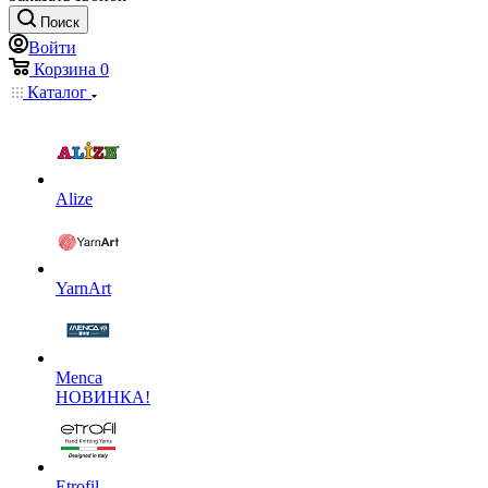
Поиск
Войти
Корзина
0
Каталог
Alize
YarnArt
Menca
НОВИНКА!
Etrofil