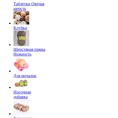
Таблетки Овечья
шерсть
Клубки
Шерстяная пряжа
Нежность
Для мочалок
Носочная
добавка