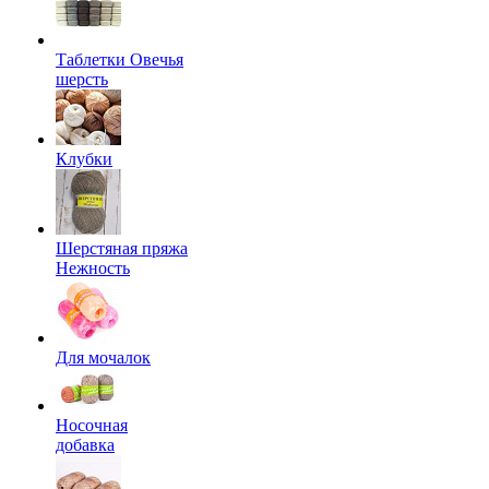
Таблетки Овечья
шерсть
Клубки
Шерстяная пряжа
Нежность
Для мочалок
Носочная
добавка