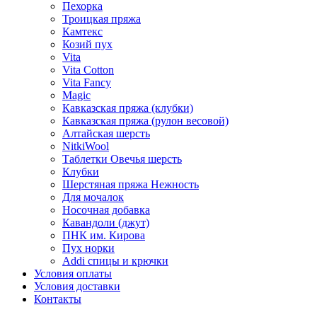
Пехорка
Троицкая пряжа
Камтекс
Козий пух
Vita
Vita Cotton
Vita Fancy
Magic
Кавказская пряжа (клубки)
Кавказская пряжа (рулон весовой)
Алтайская шерсть
NitkiWool
Таблетки Овечья шерсть
Клубки
Шерстяная пряжа Нежность
Для мочалок
Носочная добавка
Кавандоли (джут)
ПНК им. Кирова
Пух норки
Addi спицы и крючки
Условия оплаты
Условия доставки
Контакты