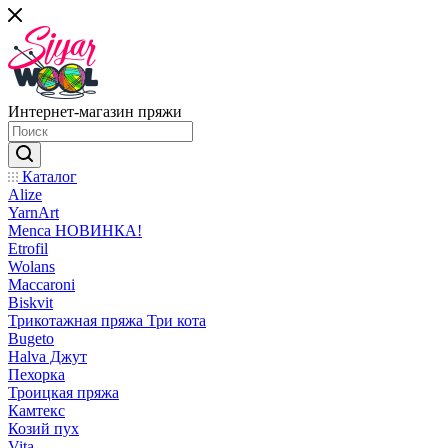
Интернет-магазин пряжи
Каталог
Alize
YarnArt
Menca НОВИНКА!
Etrofil
Wolans
Maccaroni
Biskvit
Трикотажная пряжа Три кота
Bugeto
Halva Джут
Пехорка
Троицкая пряжа
Камтекс
Козий пух
Vita