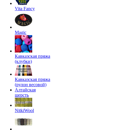
Vita Fancy
Magic
Кавказская пряжа
(клубки)
Кавказская пряжа
(рулон весовой)
Алтайская
шерсть
NitkiWool