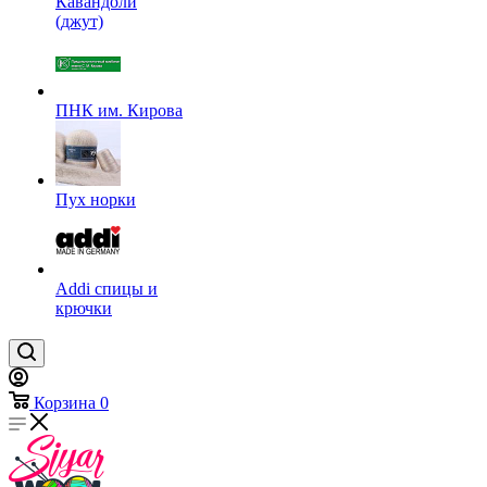
Кавандоли
(джут)
ПНК им. Кирова
Пух норки
Addi спицы и
крючки
Корзина
0