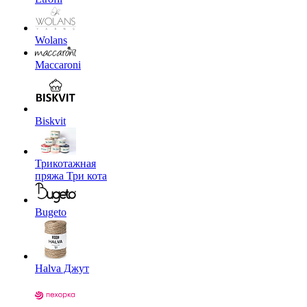
Wolans
Maccaroni
Biskvit
Трикотажная
пряжа Три кота
Bugeto
Halva Джут