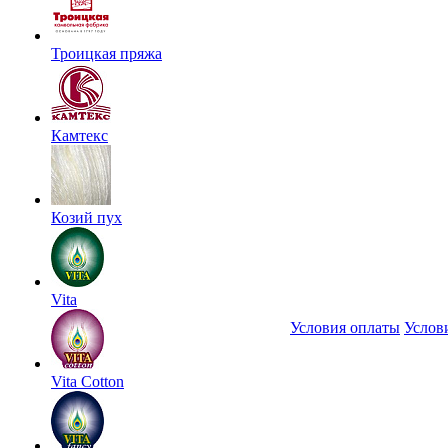
Троицкая пряжа
Камтекс
Козий пух
Vita
Условия оплаты
Услов
Vita Cotton