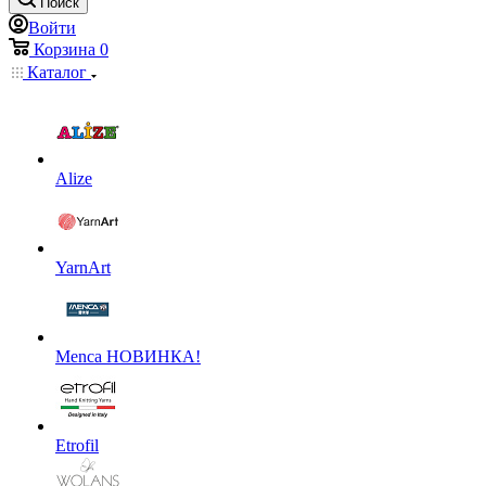
Поиск
Войти
Корзина
0
Каталог
Alize
YarnArt
Menca НОВИНКА!
Etrofil