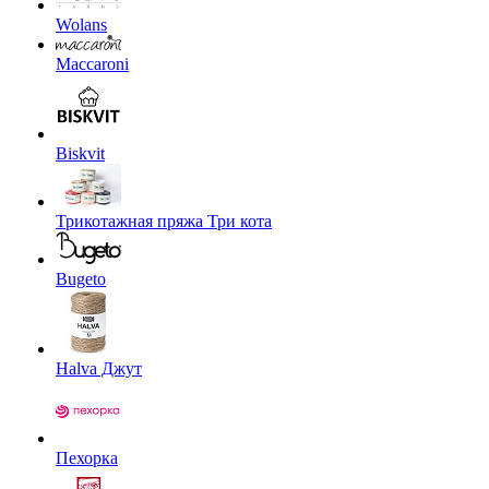
Wolans
Maccaroni
Biskvit
Трикотажная пряжа Три кота
Bugeto
Halva Джут
Пехорка