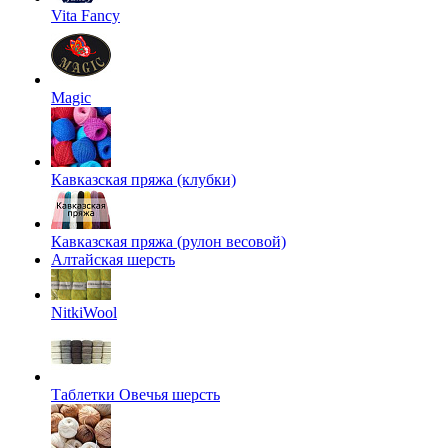
Vita Fancy
Magic
Кавказская пряжа (клубки)
Кавказская пряжа (рулон весовой)
Алтайская шерсть
NitkiWool
Таблетки Овечья шерсть