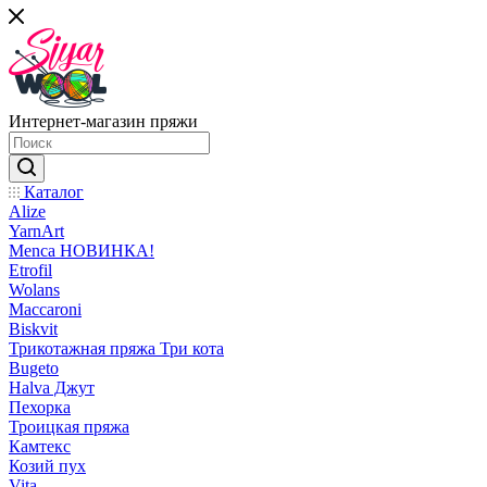
Интернет-магазин пряжи
Каталог
Alize
YarnArt
Menca НОВИНКА!
Etrofil
Wolans
Maccaroni
Biskvit
Трикотажная пряжа Три кота
Bugeto
Halva Джут
Пехорка
Троицкая пряжа
Камтекс
Козий пух
Vita