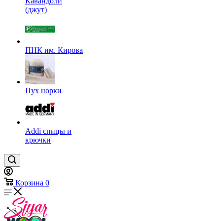
Кавандоли
(джут)
ПНК им. Кирова
Пух норки
Addi спицы и
крючки
Корзина
0