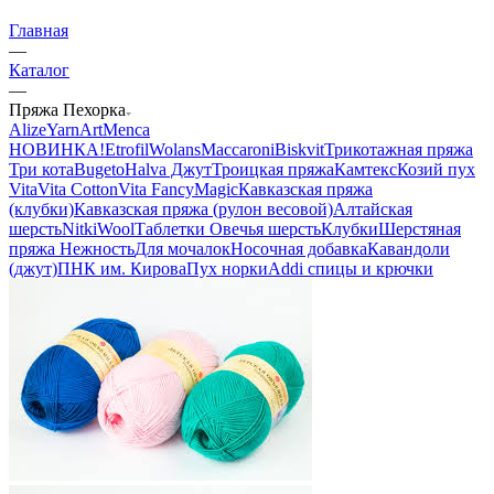
Главная
—
Каталог
—
Пряжа Пехорка
Alize
YarnArt
Menca
НОВИНКА!
Etrofil
Wolans
Maccaroni
Biskvit
Трикотажная пряжа
Три кота
Bugeto
Halva Джут
Троицкая пряжа
Камтекс
Козий пух
Vita
Vita Cotton
Vita Fancy
Magic
Кавказская пряжа
(клубки)
Кавказская пряжа (рулон весовой)
Алтайская
шерсть
NitkiWool
Таблетки Овечья шерсть
Клубки
Шерстяная
пряжа Нежность
Для мочалок
Носочная добавка
Кавандоли
(джут)
ПНК им. Кирова
Пух норки
Addi спицы и крючки