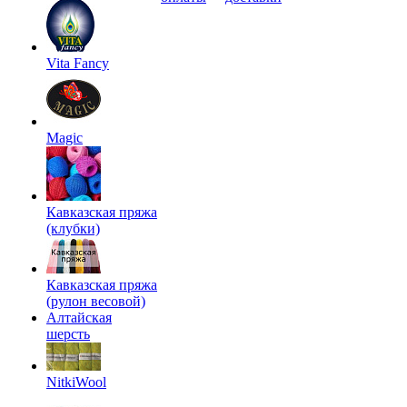
Vita Fancy
Magic
Кавказская пряжа
(клубки)
Кавказская пряжа
(рулон весовой)
Алтайская
шерсть
NitkiWool