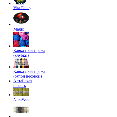
Vita Fancy
Magic
Кавказская пряжа
(клубки)
Кавказская пряжа
(рулон весовой)
Алтайская
шерсть
NitkiWool