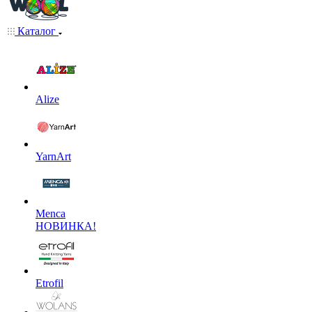
Каталог
Alize
YarnArt
Menca
НОВИНКА!
Etrofil