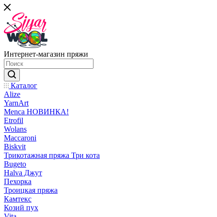
Интернет-магазин пряжи
Каталог
Alize
YarnArt
Menca НОВИНКА!
Etrofil
Wolans
Maccaroni
Biskvit
Трикотажная пряжа Три кота
Bugeto
Halva Джут
Пехорка
Троицкая пряжа
Камтекс
Козий пух
Vita