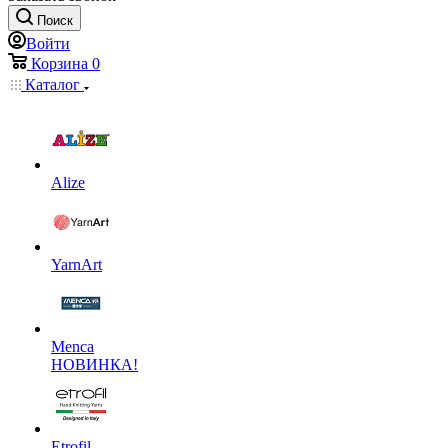
Поиск
Войти
Корзина
0
Каталог
Alize
YarnArt
Menca
НОВИНКА!
Etrofil