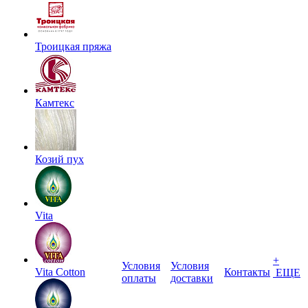
Троицкая пряжа
Камтекс
Козий пух
Vita
+
Условия
Условия
Vita Cotton
Контакты
ЕЩЕ
оплаты
доставки