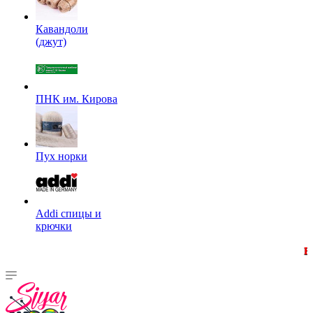
Кавандоли
(джут)
ПНК им. Кирова
Пух норки
Addi спицы и
крючки
Внимание! Ми