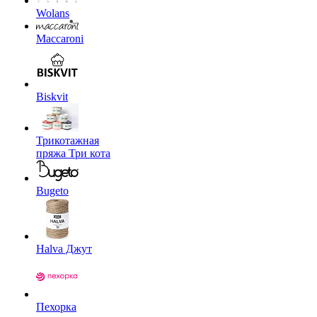
Wolans
Maccaroni
Biskvit
Трикотажная
пряжа Три кота
Bugeto
Halva Джут
Пехорка