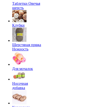
Таблетки Овечья
шерсть
Клубки
Шерстяная пряжа
Нежность
Для мочалок
Носочная
добавка