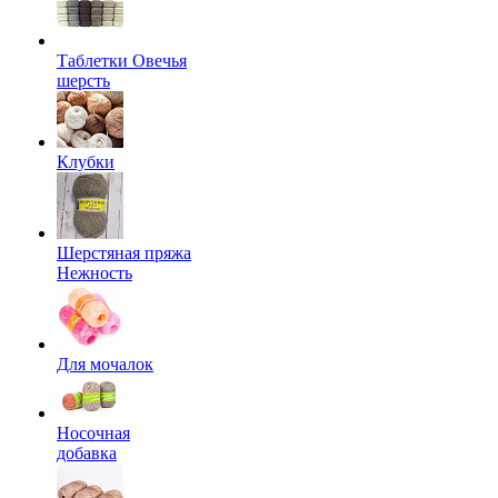
Таблетки Овечья
шерсть
Клубки
Шерстяная пряжа
Нежность
Для мочалок
Носочная
добавка