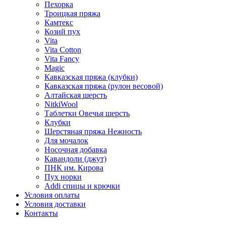
Пехорка
Троицкая пряжа
Камтекс
Козий пух
Vita
Vita Cotton
Vita Fancy
Magic
Кавказская пряжа (клубки)
Кавказская пряжа (рулон весовой)
Алтайская шерсть
NitkiWool
Таблетки Овечья шерсть
Клубки
Шерстяная пряжа Нежность
Для мочалок
Носочная добавка
Кавандоли (джут)
ПНК им. Кирова
Пух норки
Addi спицы и крючки
Условия оплаты
Условия доставки
Контакты