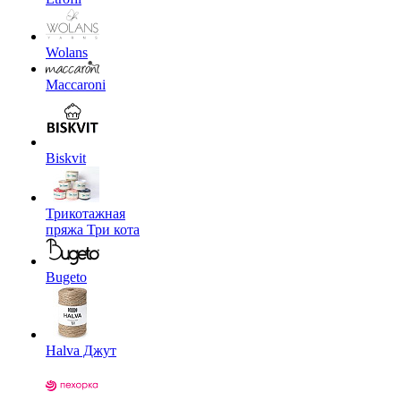
Wolans
Maccaroni
Biskvit
Трикотажная
пряжа Три кота
Bugeto
Halva Джут