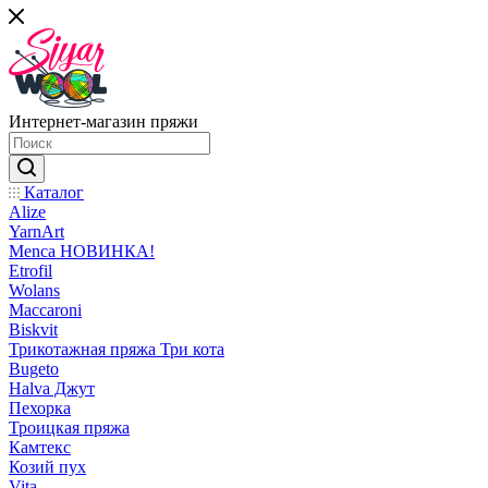
Интернет-магазин пряжи
Каталог
Alize
YarnArt
Menca НОВИНКА!
Etrofil
Wolans
Maccaroni
Biskvit
Трикотажная пряжа Три кота
Bugeto
Halva Джут
Пехорка
Троицкая пряжа
Камтекс
Козий пух
Vita