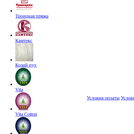
Троицкая пряжа
Камтекс
Козий пух
Vita
Условия оплаты
Услов
Vita Cotton