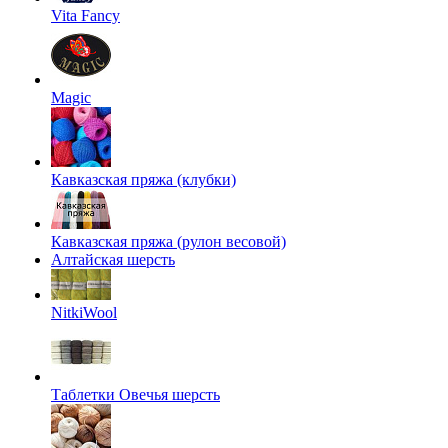
Vita Fancy
Magic
Кавказская пряжа (клубки)
Кавказская пряжа (рулон весовой)
Алтайская шерсть
NitkiWool
Таблетки Овечья шерсть