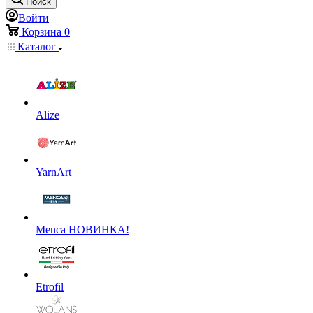
Поиск
Войти
Корзина
0
Каталог
Alize
YarnArt
Menca НОВИНКА!
Etrofil