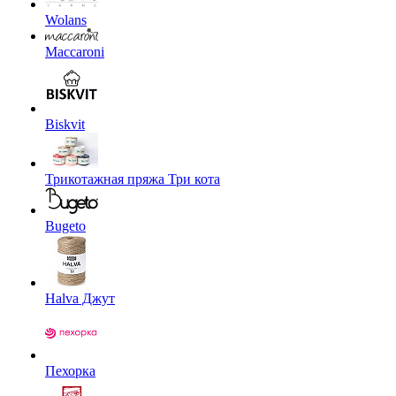
Wolans
Maccaroni
Biskvit
Трикотажная пряжа Три кота
Bugeto
Halva Джут
Пехорка