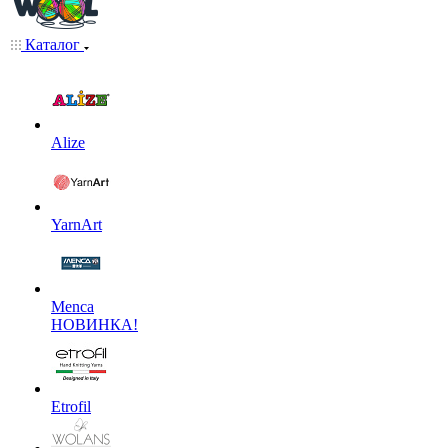
Каталог
Alize
YarnArt
Menca
НОВИНКА!
Etrofil