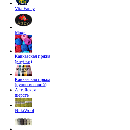
Vita Fancy
Magic
Кавказская пряжа
(клубки)
Кавказская пряжа
(рулон весовой)
Алтайская
шерсть
NitkiWool