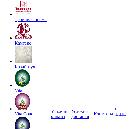
Троицкая пряжа
Камтекс
Козий пух
Vita
+
Условия
Условия
Vita Cotton
Контакты
ЕЩЕ
оплаты
доставки