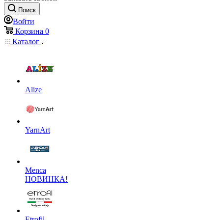
Поиск
Войти
Корзина
0
Каталог
Alize
YarnArt
Menca
НОВИНКА!
Etrofil