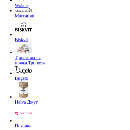
Wolans
Maccaroni
Biskvit
Трикотажная
пряжа Три кота
Bugeto
Halva Джут
Пехорка