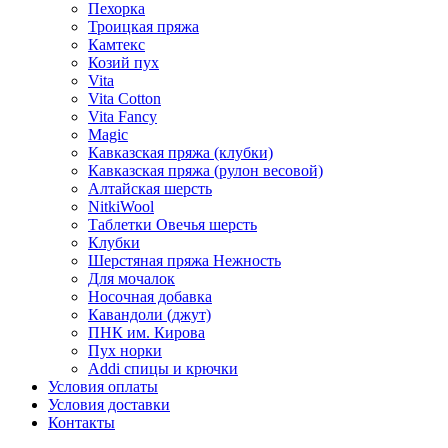
Пехорка
Троицкая пряжа
Камтекс
Козий пух
Vita
Vita Cotton
Vita Fancy
Magic
Кавказская пряжа (клубки)
Кавказская пряжа (рулон весовой)
Алтайская шерсть
NitkiWool
Таблетки Овечья шерсть
Клубки
Шерстяная пряжа Нежность
Для мочалок
Носочная добавка
Кавандоли (джут)
ПНК им. Кирова
Пух норки
Addi спицы и крючки
Условия оплаты
Условия доставки
Контакты