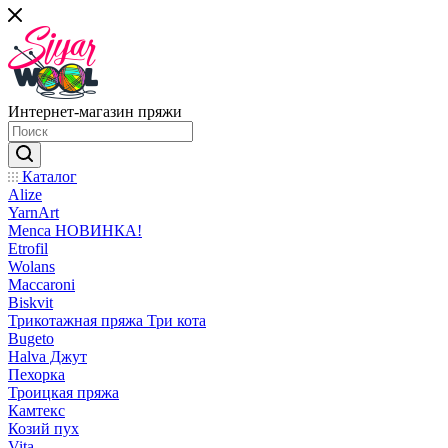
Интернет-магазин пряжи
Каталог
Alize
YarnArt
Menca НОВИНКА!
Etrofil
Wolans
Maccaroni
Biskvit
Трикотажная пряжа Три кота
Bugeto
Halva Джут
Пехорка
Троицкая пряжа
Камтекс
Козий пух
Vita