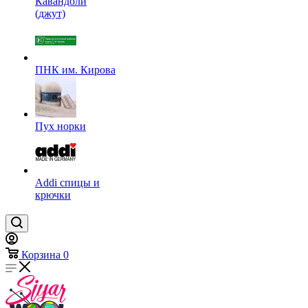
Кавандоли
(джут)
ПНК им. Кирова
Пух норки
Addi спицы и
крючки
Корзина
0