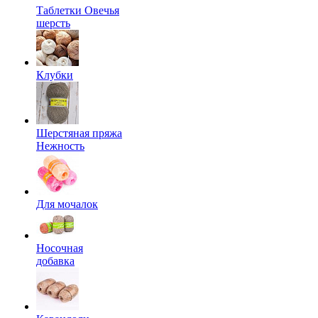
Таблетки Овечья
шерсть
Клубки
Шерстяная пряжа
Нежность
Для мочалок
Носочная
добавка