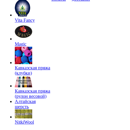
Vita Fancy
Magic
Кавказская пряжа
(клубки)
Кавказская пряжа
(рулон весовой)
Алтайская
шерсть
NitkiWool