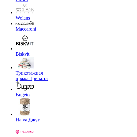
Wolans
Maccaroni
Biskvit
Трикотажная
пряжа Три кота
Bugeto
Halva Джут