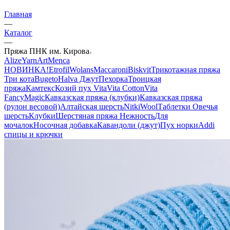
Главная
—
Каталог
—
Пряжа ПНК им. Кирова
Alize
YarnArt
Menca
НОВИНКА!
Etrofil
Wolans
Maccaroni
Biskvit
Трикотажная пряжа
Три кота
Bugeto
Halva Джут
Пехорка
Троицкая
пряжа
Камтекс
Козий пух
Vita
Vita Cotton
Vita
Fancy
Magic
Кавказская пряжа (клубки)
Кавказская пряжа
(рулон весовой)
Алтайская шерсть
NitkiWool
Таблетки Овечья
шерсть
Клубки
Шерстяная пряжа Нежность
Для
мочалок
Носочная добавка
Кавандоли (джут)
Пух норки
Addi
спицы и крючки