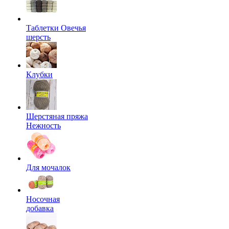
Таблетки Овечья
шерсть
Клубки
Шерстяная пряжа
Нежность
Для мочалок
Носочная
добавка