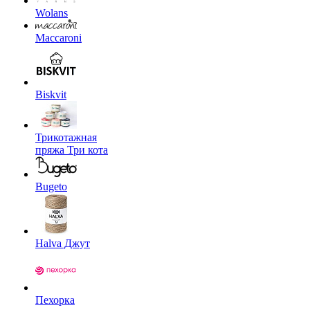
Wolans
Maccaroni
Biskvit
Трикотажная
пряжа Три кота
Bugeto
Halva Джут
Пехорка