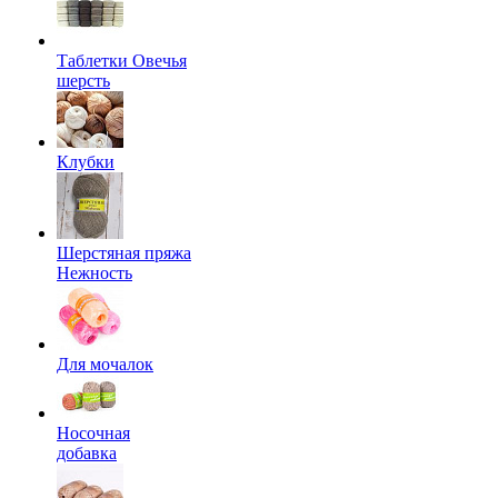
Таблетки Овечья
шерсть
Клубки
Шерстяная пряжа
Нежность
Для мочалок
Носочная
добавка