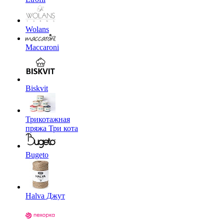
Wolans
Maccaroni
Biskvit
Трикотажная
пряжа Три кота
Bugeto
Halva Джут