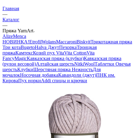
Главная
—
Каталог
—
Пряжа YarnArt
Alize
Menca
НОВИНКА!
Etrofil
Wolans
Maccaroni
Biskvit
Трикотажная пряжа
Три кота
Bugeto
Halva Джут
Пехорка
Троицкая
пряжа
Камтекс
Козий пух
Vita
Vita Cotton
Vita
Fancy
Magic
Кавказская пряжа (клубки)
Кавказская пряжа
(рулон весовой)
Алтайская шерсть
NitkiWool
Таблетки Овечья
шерсть
Клубки
Шерстяная пряжа Нежность
Для
мочалок
Носочная добавка
Кавандоли (джут)
ПНК им.
Кирова
Пух норки
Addi спицы и крючки