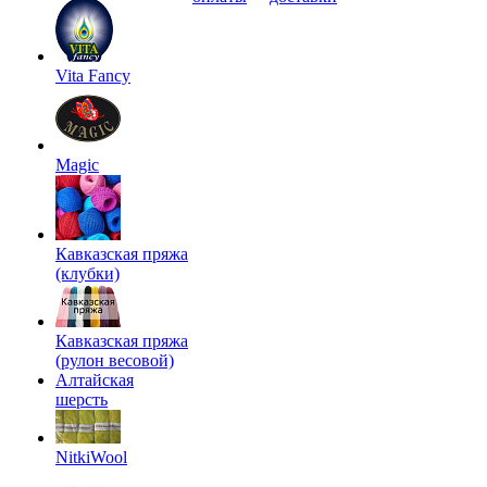
Vita Fancy
Magic
Кавказская пряжа
(клубки)
Кавказская пряжа
(рулон весовой)
Алтайская
шерсть
NitkiWool