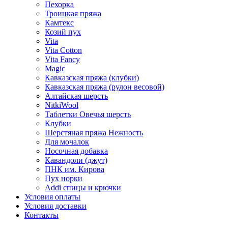
Пехорка
Троицкая пряжа
Камтекс
Козий пух
Vita
Vita Cotton
Vita Fancy
Magic
Кавказская пряжа (клубки)
Кавказская пряжа (рулон весовой)
Алтайская шерсть
NitkiWool
Таблетки Овечья шерсть
Клубки
Шерстяная пряжа Нежность
Для мочалок
Носочная добавка
Кавандоли (джут)
ПНК им. Кирова
Пух норки
Addi спицы и крючки
Условия оплаты
Условия доставки
Контакты