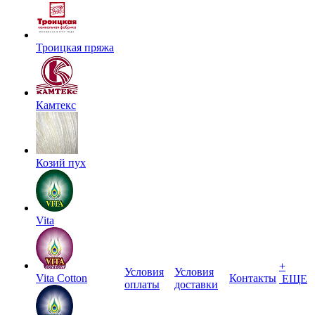
Троицкая пряжа
Камтекс
Козий пух
Vita
+
Условия
Условия
Vita Cotton
Контакты
ЕЩЕ
оплаты
доставки