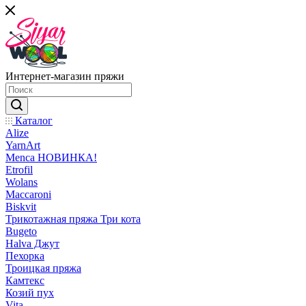
Интернет-магазин пряжи
Каталог
Alize
YarnArt
Menca НОВИНКА!
Etrofil
Wolans
Maccaroni
Biskvit
Трикотажная пряжа Три кота
Bugeto
Halva Джут
Пехорка
Троицкая пряжа
Камтекс
Козий пух
Vita