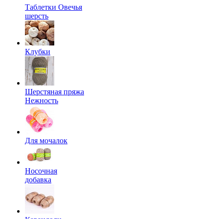
Таблетки Овечья
шерсть
Клубки
Шерстяная пряжа
Нежность
Для мочалок
Носочная
добавка