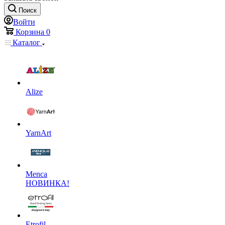
Поиск
Войти
Корзина
0
Каталог
Alize
YarnArt
Menca
НОВИНКА!
Etrofil