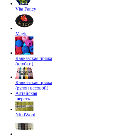
Vita Fancy
Magic
Кавказская пряжа
(клубки)
Кавказская пряжа
(рулон весовой)
Алтайская
шерсть
NitkiWool