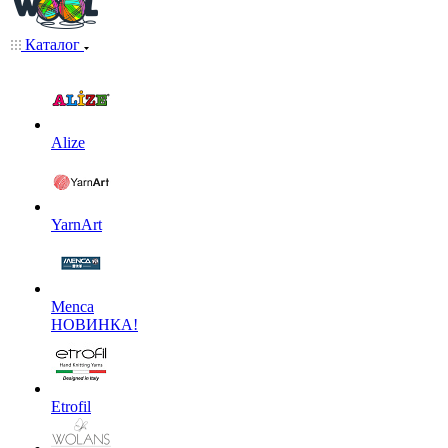
Каталог
Alize
YarnArt
Menca
НОВИНКА!
Etrofil