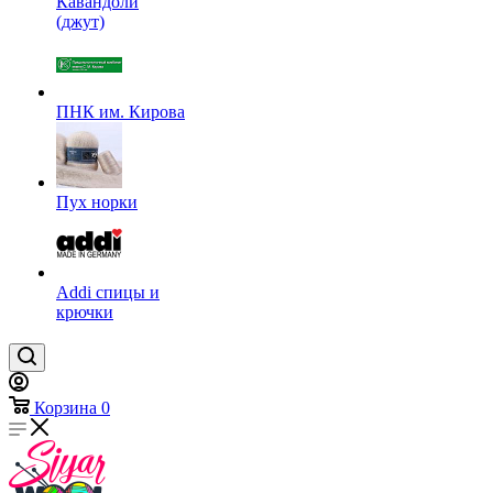
Кавандоли
(джут)
ПНК им. Кирова
Пух норки
Addi спицы и
крючки
Корзина
0