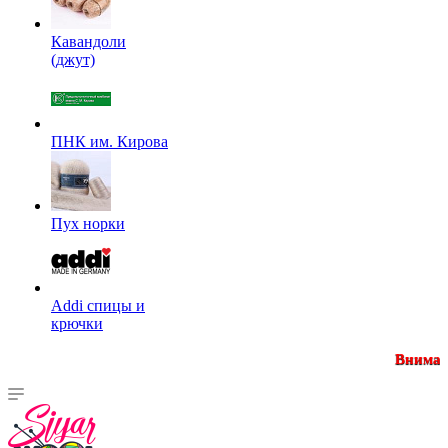
Кавандоли
(джут)
ПНК им. Кирова
Пух норки
Addi спицы и
крючки
Внимание! Минималь