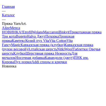
Главная
—
Каталог
—
Пряжа YarnArt
Alize
Menca
НОВИНКА!
Etrofil
Wolans
Maccaroni
Biskvit
Трикотажная пряжа
Три кота
Bugeto
Halva Джут
Пехорка
Троицкая
пряжа
Камтекс
Козий пух
Vita
Vita Cotton
Vita
Fancy
Magic
Кавказская пряжа (клубки)
Кавказская пряжа
(рулон весовой)
Алтайская шерсть
NitkiWool
Таблетки Овечья
шерсть
Клубки
Шерстяная пряжа Нежность
Для
мочалок
Носочная добавка
Кавандоли (джут)
ПНК им.
Кирова
Пух норки
Addi спицы и крючки
Новинка