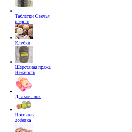
Таблетки Овечья
шерсть
Клубки
Шерстяная пряжа
Нежность
Для мочалок
Носочная
добавка