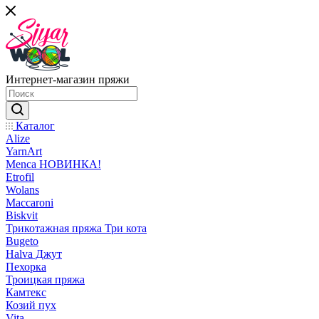
Интернет-магазин пряжи
Каталог
Alize
YarnArt
Menca НОВИНКА!
Etrofil
Wolans
Maccaroni
Biskvit
Трикотажная пряжа Три кота
Bugeto
Halva Джут
Пехорка
Троицкая пряжа
Камтекс
Козий пух
Vita