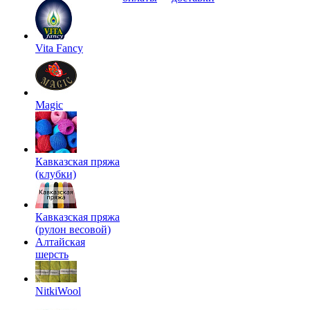
Vita Fancy
Magic
Кавказская пряжа
(клубки)
Кавказская пряжа
(рулон весовой)
Алтайская
шерсть
NitkiWool