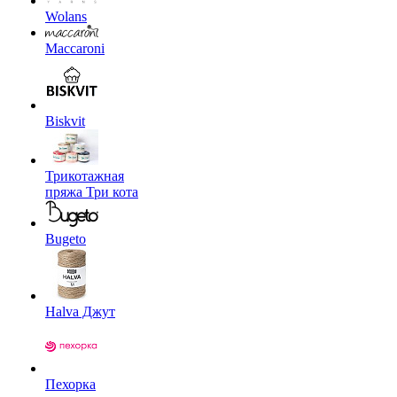
Wolans
Maccaroni
Biskvit
Трикотажная
пряжа Три кота
Bugeto
Halva Джут
Пехорка