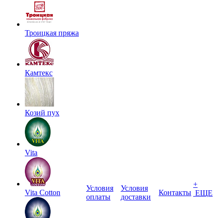
Троицкая пряжа
Камтекс
Козий пух
Vita
+
Условия
Условия
Vita Cotton
Контакты
ЕЩЕ
оплаты
доставки