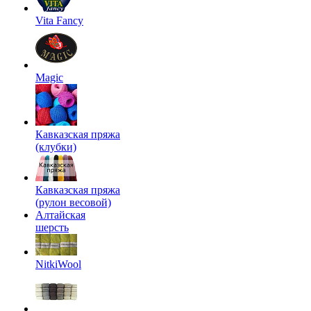
Vita Fancy
Magic
Кавказская пряжа
(клубки)
Кавказская пряжа
(рулон весовой)
Алтайская
шерсть
NitkiWool