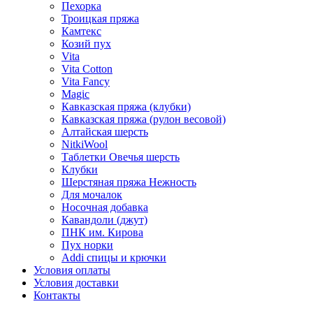
Пехорка
Троицкая пряжа
Камтекс
Козий пух
Vita
Vita Cotton
Vita Fancy
Magic
Кавказская пряжа (клубки)
Кавказская пряжа (рулон весовой)
Алтайская шерсть
NitkiWool
Таблетки Овечья шерсть
Клубки
Шерстяная пряжа Нежность
Для мочалок
Носочная добавка
Кавандоли (джут)
ПНК им. Кирова
Пух норки
Addi спицы и крючки
Условия оплаты
Условия доставки
Контакты