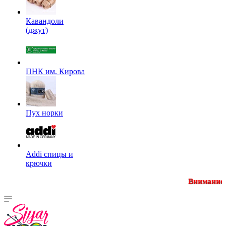
Кавандоли
(джут)
ПНК им. Кирова
Пух норки
Addi спицы и
крючки
Внимание! Минимальная с