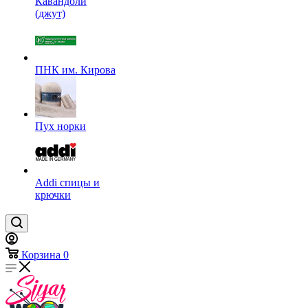
Кавандоли
(джут)
ПНК им. Кирова
Пух норки
Addi спицы и
крючки
Корзина
0