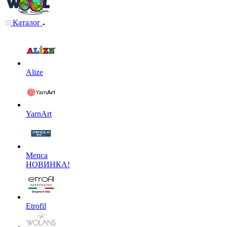
Каталог
Alize
YarnArt
Menca
НОВИНКА!
Etrofil