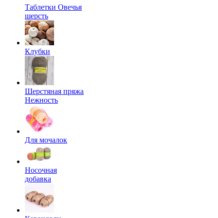
Таблетки Овечья
шерсть
Клубки
Шерстяная пряжа
Нежность
Для мочалок
Носочная
добавка