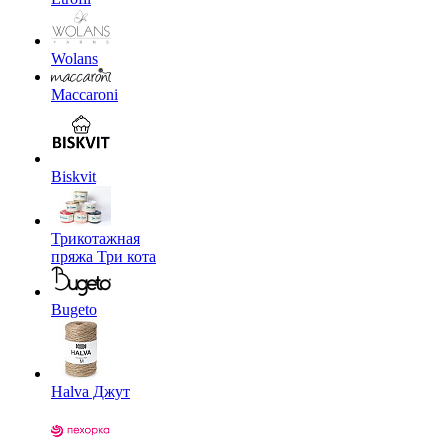
Wolans
Maccaroni
Biskvit
Трикотажная
пряжа Три кота
Bugeto
Halva Джут