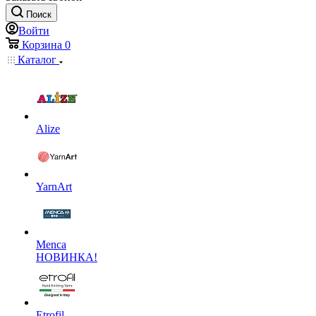
Поиск
Войти
Корзина
0
Каталог
Alize
YarnArt
Menca
НОВИНКА!
Etrofil