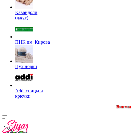
Кавандоли
(джут)
ПНК им. Кирова
Пух норки
Addi спицы и
крючки
Внимание! Минимальна