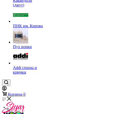
Кавандоли
(джут)
ПНК им. Кирова
Пух норки
Addi спицы и
крючки
Корзина
0