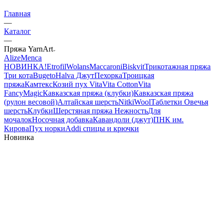
Главная
—
Каталог
—
Пряжа YarnArt
Alize
Menca
НОВИНКА!
Etrofil
Wolans
Maccaroni
Biskvit
Трикотажная пряжа
Три кота
Bugeto
Halva Джут
Пехорка
Троицкая
пряжа
Камтекс
Козий пух
Vita
Vita Cotton
Vita
Fancy
Magic
Кавказская пряжа (клубки)
Кавказская пряжа
(рулон весовой)
Алтайская шерсть
NitkiWool
Таблетки Овечья
шерсть
Клубки
Шерстяная пряжа Нежность
Для
мочалок
Носочная добавка
Кавандоли (джут)
ПНК им.
Кирова
Пух норки
Addi спицы и крючки
Новинка