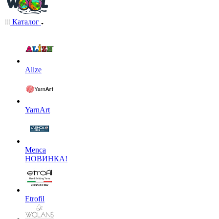
Каталог
Alize
YarnArt
Menca
НОВИНКА!
Etrofil