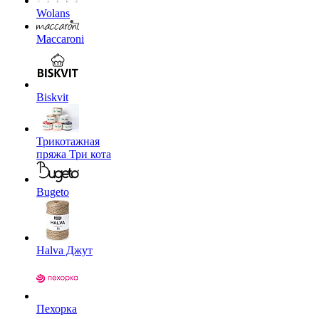
Wolans
Maccaroni
Biskvit
Трикотажная
пряжа Три кота
Bugeto
Halva Джут
Пехорка