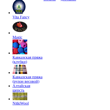
Vita Fancy
Magic
Кавказская пряжа
(клубки)
Кавказская пряжа
(рулон весовой)
Алтайская
шерсть
NitkiWool