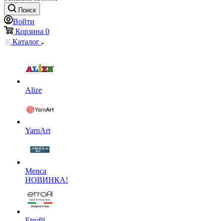
Поиск
Войти
Корзина
0
Каталог
Alize
YarnArt
Menca
НОВИНКА!
Etrofil