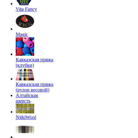
Vita Fancy
Magic
Кавказская пряжа
(клубки)
Кавказская пряжа
(рулон весовой)
Алтайская
шерсть
NitkiWool