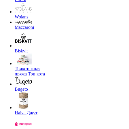
Wolans
Maccaroni
Biskvit
Трикотажная
пряжа Три кота
Bugeto
Halva Джут