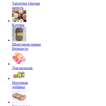
Таблетки Овечья
шерсть
Клубки
Шерстяная пряжа
Нежность
Для мочалок
Носочная
добавка