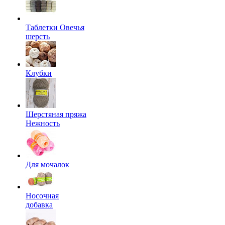
Таблетки Овечья
шерсть
Клубки
Шерстяная пряжа
Нежность
Для мочалок
Носочная
добавка