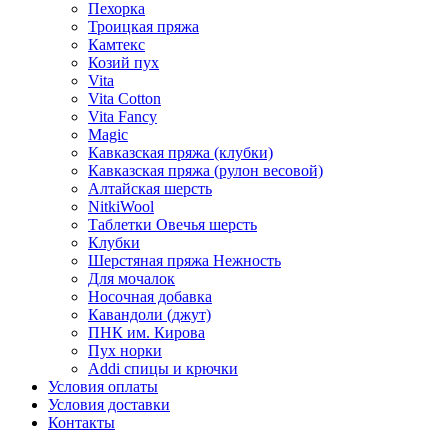
Пехорка
Троицкая пряжа
Камтекс
Козий пух
Vita
Vita Cotton
Vita Fancy
Magic
Кавказская пряжа (клубки)
Кавказская пряжа (рулон весовой)
Алтайская шерсть
NitkiWool
Таблетки Овечья шерсть
Клубки
Шерстяная пряжа Нежность
Для мочалок
Носочная добавка
Кавандоли (джут)
ПНК им. Кирова
Пух норки
Addi спицы и крючки
Условия оплаты
Условия доставки
Контакты