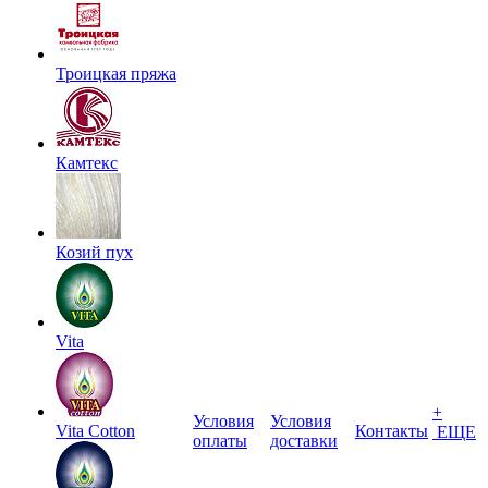
Троицкая пряжа
Камтекс
Козий пух
Vita
+
Условия
Условия
Vita Cotton
Контакты
ЕЩЕ
оплаты
доставки