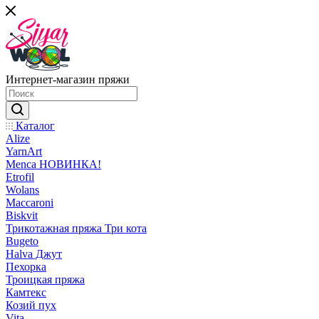
Интернет-магазин пряжи
Каталог
Alize
YarnArt
Menca НОВИНКА!
Etrofil
Wolans
Maccaroni
Biskvit
Трикотажная пряжа Три кота
Bugeto
Halva Джут
Пехорка
Троицкая пряжа
Камтекс
Козий пух
Vita