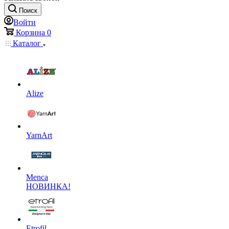
Поиск
Войти
Корзина
0
Каталог
Alize
YarnArt
Menca
НОВИНКА!
Etrofil