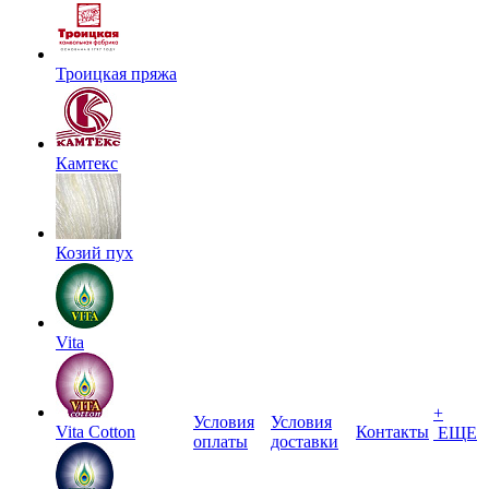
Троицкая пряжа
Камтекс
Козий пух
Vita
+
Условия
Условия
Vita Cotton
Контакты
ЕЩЕ
оплаты
доставки