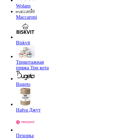
Wolans
Maccaroni
Biskvit
Трикотажная
пряжа Три кота
Bugeto
Halva Джут
Пехорка