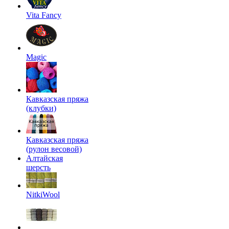
Vita Fancy
Magic
Кавказская пряжа
(клубки)
Кавказская пряжа
(рулон весовой)
Алтайская
шерсть
NitkiWool