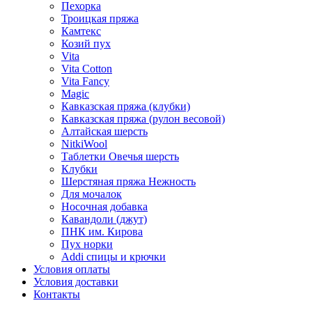
Пехорка
Троицкая пряжа
Камтекс
Козий пух
Vita
Vita Cotton
Vita Fancy
Magic
Кавказская пряжа (клубки)
Кавказская пряжа (рулон весовой)
Алтайская шерсть
NitkiWool
Таблетки Овечья шерсть
Клубки
Шерстяная пряжа Нежность
Для мочалок
Носочная добавка
Кавандоли (джут)
ПНК им. Кирова
Пух норки
Addi спицы и крючки
Условия оплаты
Условия доставки
Контакты