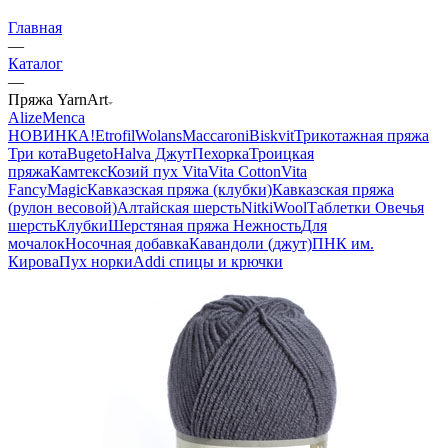
Главная
—
Каталог
—
Пряжа YarnArt
Alize
Menca
НОВИНКА!
Etrofil
Wolans
Maccaroni
Biskvit
Трикотажная пряжа
Три кота
Bugeto
Halva Джут
Пехорка
Троицкая
пряжа
Камтекс
Козий пух
Vita
Vita Cotton
Vita
Fancy
Magic
Кавказская пряжа (клубки)
Кавказская пряжа
(рулон весовой)
Алтайская шерсть
NitkiWool
Таблетки Овечья
шерсть
Клубки
Шерстяная пряжа Нежность
Для
мочалок
Носочная добавка
Кавандоли (джут)
ПНК им.
Кирова
Пух норки
Addi спицы и крючки