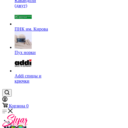
Кавандоли
(джут)
ПНК им. Кирова
Пух норки
Addi спицы и
крючки
Корзина
0