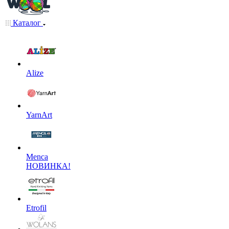
Каталог
Alize
YarnArt
Menca
НОВИНКА!
Etrofil