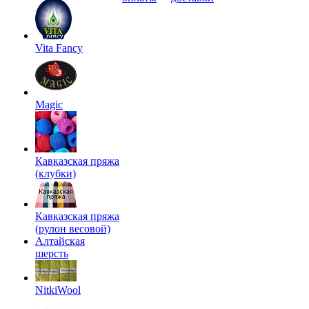
Vita Fancy
Magic
Кавказская пряжа
(клубки)
Кавказская пряжа
(рулон весовой)
Алтайская
шерсть
NitkiWool