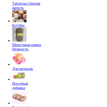
Таблетки Овечья
шерсть
Клубки
Шерстяная пряжа
Нежность
Для мочалок
Носочная
добавка