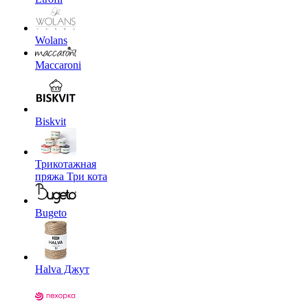
Wolans
Maccaroni
Biskvit
Трикотажная
пряжа Три кота
Bugeto
Halva Джут