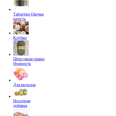
Таблетки Овечья
шерсть
Клубки
Шерстяная пряжа
Нежность
Для мочалок
Носочная
добавка