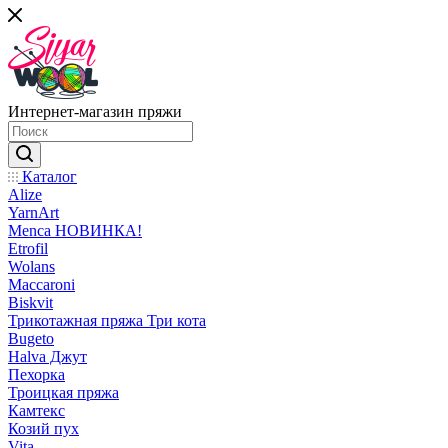
Интернет-магазин пряжи
Каталог
Alize
YarnArt
Menca НОВИНКА!
Etrofil
Wolans
Maccaroni
Biskvit
Трикотажная пряжа Три кота
Bugeto
Halva Джут
Пехорка
Троицкая пряжа
Камтекс
Козий пух
Vita