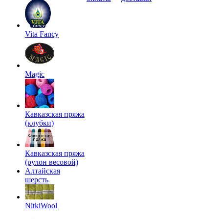
Vita Fancy
Magic
Кавказская пряжа
(клубки)
Кавказская пряжа
(рулон весовой)
Алтайская
шерсть
NitkiWool