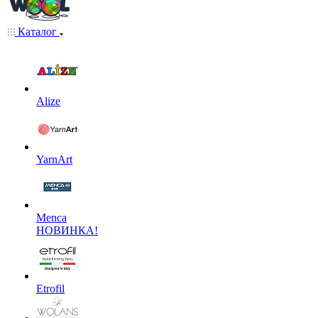
Каталог
Alize
YarnArt
Menca
НОВИНКА!
Etrofil