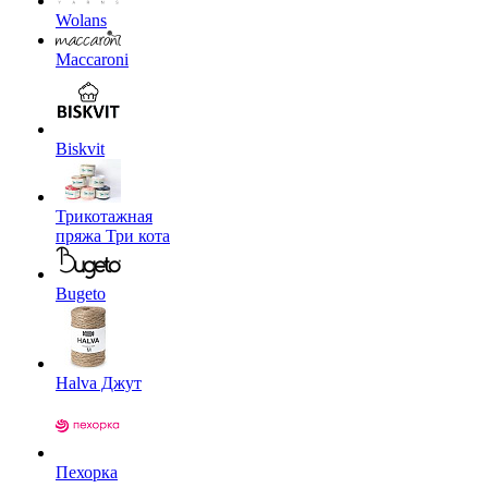
Wolans
Maccaroni
Biskvit
Трикотажная
пряжа Три кота
Bugeto
Halva Джут
Пехорка