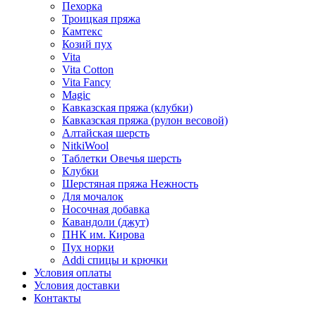
Пехорка
Троицкая пряжа
Камтекс
Козий пух
Vita
Vita Cotton
Vita Fancy
Magic
Кавказская пряжа (клубки)
Кавказская пряжа (рулон весовой)
Алтайская шерсть
NitkiWool
Таблетки Овечья шерсть
Клубки
Шерстяная пряжа Нежность
Для мочалок
Носочная добавка
Кавандоли (джут)
ПНК им. Кирова
Пух норки
Addi спицы и крючки
Условия оплаты
Условия доставки
Контакты