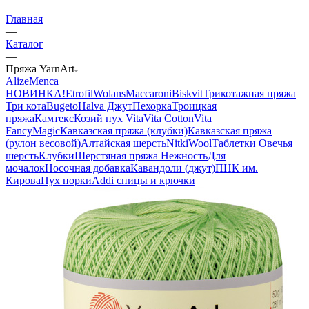
Главная
—
Каталог
—
Пряжа YarnArt
Alize
Menca
НОВИНКА!
Etrofil
Wolans
Maccaroni
Biskvit
Трикотажная пряжа
Три кота
Bugeto
Halva Джут
Пехорка
Троицкая
пряжа
Камтекс
Козий пух
Vita
Vita Cotton
Vita
Fancy
Magic
Кавказская пряжа (клубки)
Кавказская пряжа
(рулон весовой)
Алтайская шерсть
NitkiWool
Таблетки Овечья
шерсть
Клубки
Шерстяная пряжа Нежность
Для
мочалок
Носочная добавка
Кавандоли (джут)
ПНК им.
Кирова
Пух норки
Addi спицы и крючки