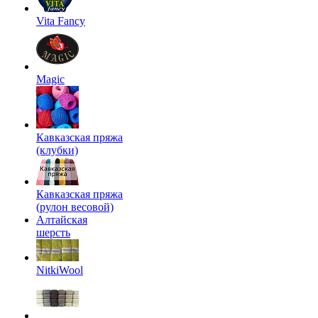
Vita Fancy
Magic
Кавказская пряжа
(клубки)
Кавказская пряжа
(рулон весовой)
Алтайская
шерсть
NitkiWool