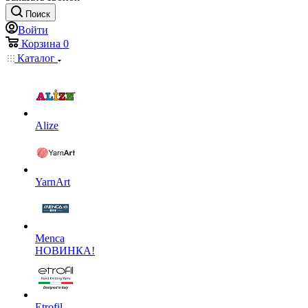
Поиск
Войти
Корзина
0
Каталог
Alize
YarnArt
Menca
НОВИНКА!
Etrofil