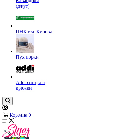
Кавандоли
(джут)
ПНК им. Кирова
Пух норки
Addi спицы и
крючки
Корзина
0