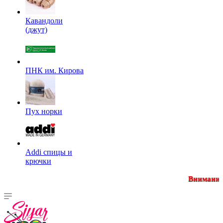
Кавандоли
(джут)
ПНК им. Кирова
Пух норки
Addi спицы и
крючки
Внимание! Минимальная 