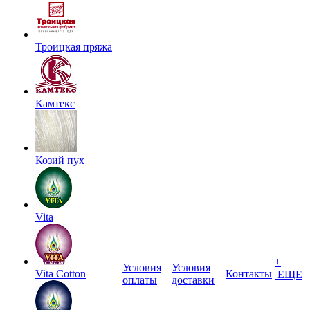
Троицкая пряжа
Камтекс
Козий пух
Vita
+
Условия
Условия
Vita Cotton
Контакты
ЕЩЕ
оплаты
доставки