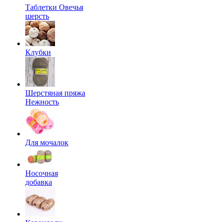
Таблетки Овечья
шерсть
Клубки
Шерстяная пряжа
Нежность
Для мочалок
Носочная
добавка