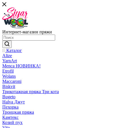
Интернет-магазин пряжи
Каталог
Alize
YarnArt
Menca НОВИНКА!
Etrofil
Wolans
Maccaroni
Biskvit
Трикотажная пряжа Три кота
Bugeto
Halva Джут
Пехорка
Троицкая пряжа
Камтекс
Козий пух
Vita