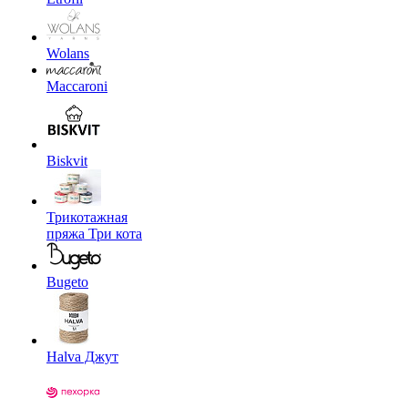
Wolans
Maccaroni
Biskvit
Трикотажная
пряжа Три кота
Bugeto
Halva Джут