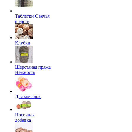
Таблетки Овечья
шерсть
Клубки
Шерстяная пряжа
Нежность
Для мочалок
Носочная
добавка