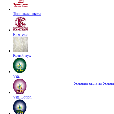
Троицкая пряжа
Камтекс
Козий пух
Vita
Условия оплаты
Услов
Vita Cotton