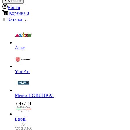
Поиск
Войти
Корзина
0
Каталог
Alize
YarnArt
Menca НОВИНКА!
Etrofil