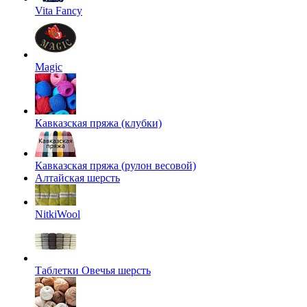
Vita Fancy
Magic
Кавказская пряжа (клубки)
Кавказская пряжа (рулон весовой)
Алтайская шерсть
NitkiWool
Таблетки Овечья шерсть