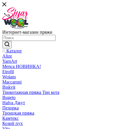
Интернет-магазин пряжи
Каталог
Alize
YarnArt
Menca НОВИНКА!
Etrofil
Wolans
Maccaroni
Biskvit
Трикотажная пряжа Три кота
Bugeto
Halva Джут
Пехорка
Троицкая пряжа
Камтекс
Козий пух
Vita