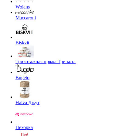
Wolans
Maccaroni
Biskvit
Трикотажная пряжа Три кота
Bugeto
Halva Джут
Пехорка